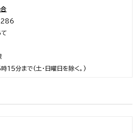
場合
1286
あて
課
時15分まで(土・日曜日を除く。)