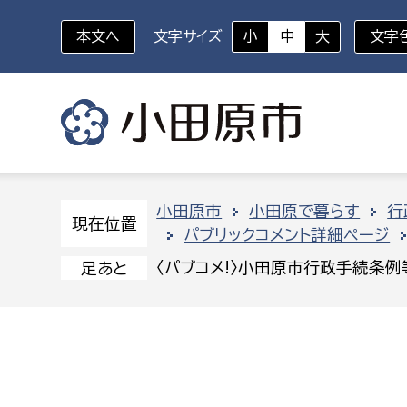
本文へ
文字サイズ
小
中
大
文字
いざというときに
対象者を選択
組織から探す
小田原市
小田原で暮らす
行
現在位置
パブリックコメント詳細ページ
部に属さない室
企画部
新生児・乳幼児
〈パブコメ!〉小田原市行政手続条
足あと
休日救急外来
防
秘書室
企画政
幼稚園児・保育園児
広報広聴室
財政課
コンプライアンス推進室
資産マ
小・中学生
デジタ