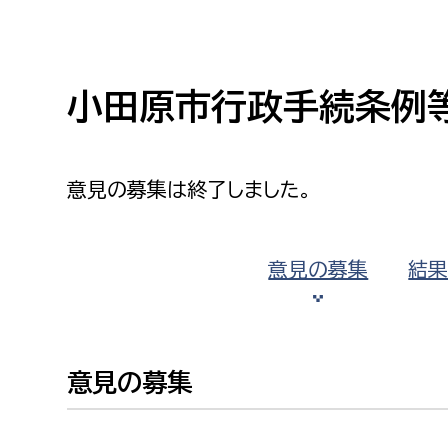
高校生・大学生など
若者
小田原市行政手続条例
妊産婦
市民部
防災部
意見の募集は終了しました。
地域政策課
防災対
高齢者
地域安全課
障がい者
人権・男女共同参画課
意見の募集
結
戸籍住民課
傷病者
事業者
意見の募集
福祉健康部
子ども
労働者