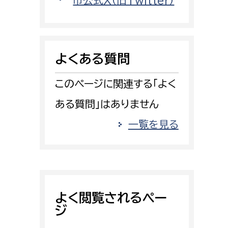
市公式X（旧Twitter）
消防課
警防第1課
警防第2課
よくある質問
局
監査事務局
このページに関連する「よく
局
監査事務局
ある質問」はありません
一覧を見る
よく閲覧されるペー
ジ