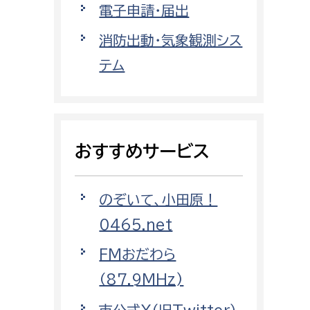
電子申請・届出
都市政策課
都市計画課
消防出動・気象観測シス
地域交通課
テム
建築指導課
開発審査課
おすすめサービス
ー
消防
のぞいて、小田原！
消防総務課
0465.net
課
予防課
課
警防計画課
FMおだわら
救急課
（87.9MHz)
情報司令課