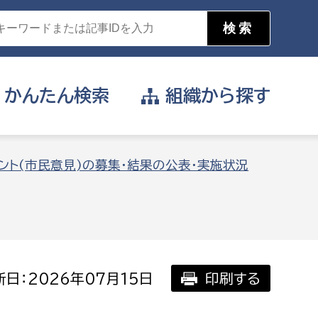
かんたん
検索
組織から
探す
目的を選択
ント(市民意見)の募集・結果の公表・実施状況
公営事業部
支援や給付を受けたい
消防
事業課
届け出や申請をしたい
日：2026年07月15日
印刷する
証明書がほしい