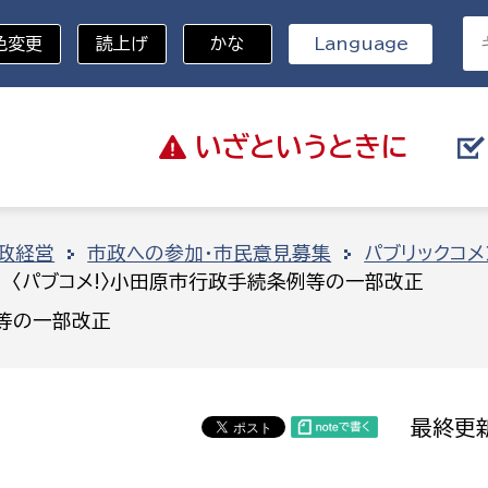
色変更
読上げ
かな
Language
いざと
いうときに
分野を選択
政経営
市政への参加・市民意見募集
パブリックコメ
〈パブコメ!〉小田原市行政手続条例等の一部改正
総務部
戸籍
例等の一部改正
災・ハザードマップ
避難場所
策課
総務課
税
職員課
最終更新
ネジメント課
財産管理課
教育・子育て
ル推進課
契約検査課