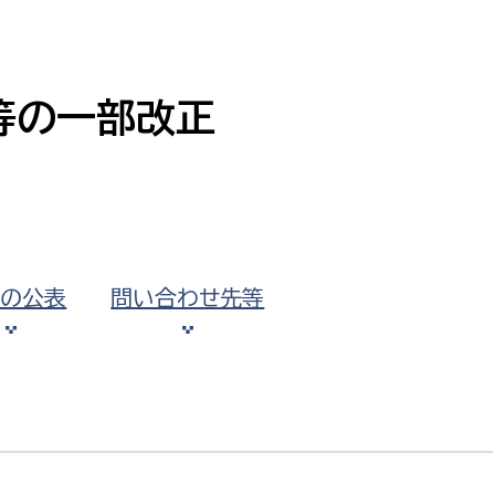
防災・安全
市税総務課
市民税課
福祉・健康
資産税課
等の一部改正
環境・エネルギー
文化部
策課
文化政策課
地域経済
生涯学習課
都市基盤
文化財課
果の公表
問い合わせ先等
図書館
文化・生涯学習
スポーツ課
小田原城総合管理事
市民活動・地域づくり
若者部
経済部
行政経営