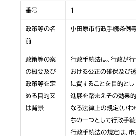
福祉政策課
子ども
番号
1
求職者
生活援護課
子ども
高齢介護課
保育課
政策等の名
小田原市行政手続条例
外国人
障がい福祉課
前
保険課
ペット
健康づくり課
政策等の案
行政手続法は、行政が行
の概要及び
おける公正の確保及び透
建設部
会計管
政策等を定
に資することを目的とし
建設政策課
出納室
める目的又
進展を踏まえその効果的
国県事業推進課
は背景
なる法律上の規定（いわ
土木管理課
ちの一つとして行政手続
道水路整備課
みどり公園課
行政手続法の規定は、