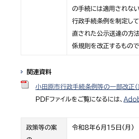
建築課
の手続には適用されない
行政手続条例を制定して
直された公示送達の方法
上下水道局
教育部
係規則を改正するもので
経営総務課
教育総
給排水業務課
保健給
関連資料
水道整備課
教育指
小田原市行政手続条例等の一部改正（素案
下水道整備課
PDFファイルをご覧になるには、
Ado
浄水管理課
農業委員会事務局
議会局
政策等の案
令和8年6月15日(月)
農業委員会事務局
議会総