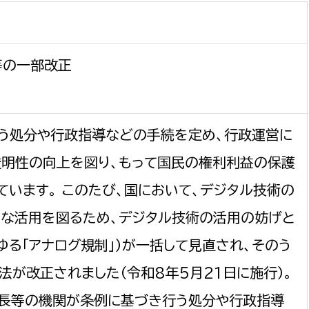
政策課
産業政策課
観光
若者支援課
観光課
農政課
等の一部改正
消防
水産海浜課
病院
う処分や行政指導などの手続を定め、行政運営に
市議会
明性の向上を図り、もって国民の権利利益の保護
理者
市立総合医療センタ
ています。 このたび、国において、デジタル技術の
患者サポートセンター
な活用を図るため、デジタル技術の活用の妨げと
病院管理局：経営管理
ゆる「アナログ規制」）が一括して見直され、そのう
病院管理局：施設用度
法が改正されました（令和8年5月21日に施行）。
病院管理局：医事課
市長等の機関が条例に基づき行う処分や行政指導