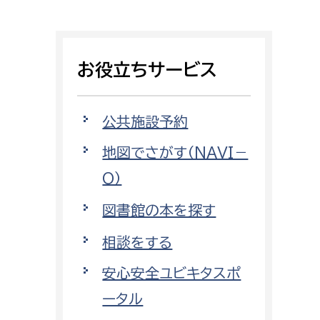
相談をしたい
支払いをしたい
お役立ちサービス
働きたい
環境部
公共施設予約
環境政策課
遊びたい
地図でさがす（NAVI－
ゼロカーボン推進課
O）
小田原のことを知りたい
環境保護課
図書館の本を探す
環境事業センター
イベント・講座などに参加したい
相談をする
務所
まちづくりに関わりたい
安心安全ユビキタスポ
都市部
ータル