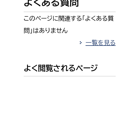
よくある質問
消防課
警防第1課
このページに関連する「よくある質
警防第2課
問」はありません
局
監査事務局
一覧を見る
局
監査事務局
よく閲覧されるページ