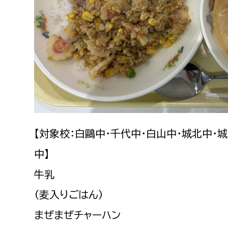
建築課
上下水道局
教育部
経営総務課
教育総
給排水業務課
保健給
水道整備課
教育指
【対象校：白鷗中・千代中・白山中・城北中・
下水道整備課
中】
浄水管理課
牛乳
農業委員会事務局
議会局
（麦入りごはん）
まぜまぜチャーハン
農業委員会事務局
議会総