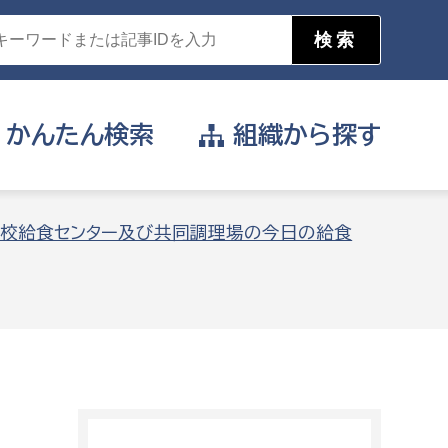
かんたん
検索
組織から
探す
目的を選択
校給食センター及び共同調理場の今日の給食
公営事業部
支援や給付を受けたい
消防
事業課
届け出や申請をしたい
証明書がほしい