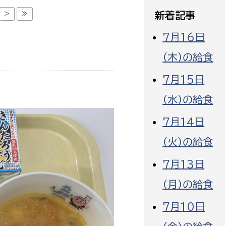
政策課
産業政策課
>
≫
新着記事
観光
若者支援課
観光課
7月16日
農政課
消防
（木）の給食
水産海浜課
7月15日
病院
（水）の給食
市議会
7月14日
理者
市立総合医療センタ
（火）の給食
患者サポートセンター
7月13日
病院管理局：経営管理
病院管理局：施設用度
（月）の給食
病院管理局：医事課
7月10日