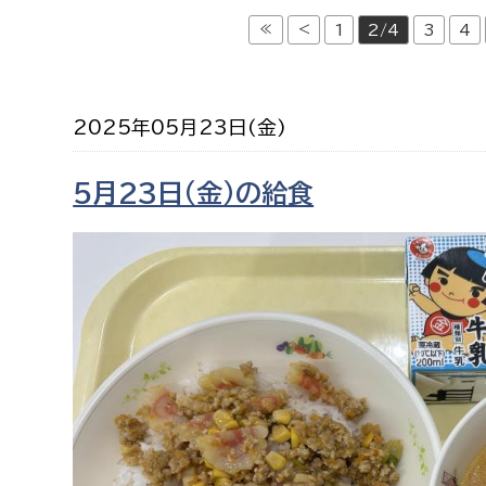
福祉政策課
子ども
≪
<
1
2/4
3
4
求職者
生活援護課
子ども
高齢介護課
保育課
外国人
2025年05月23日(金)
障がい福祉課
保険課
ペット
5月23日（金）の給食
健康づくり課
建設部
会計管
建設政策課
出納室
国県事業推進課
土木管理課
道水路整備課
みどり公園課