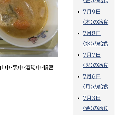
（金）の給食
7月9日
（木）の給食
7月8日
選挙管理委員会事務
（水）の給食
務課
選挙管理委員会事務
7月7日
食課
（火）の給食
導課
城山中・泉中・酒匂中・鴨宮
7月6日
（月）の給食
7月3日
（金）の給食
務課