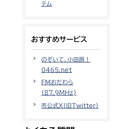
テム
都市政策課
都市計画課
地域交通課
建築指導課
おすすめサービス
開発審査課
のぞいて、小田原！
ー
消防
0465.net
FMおだわら
消防総務課
（87.9MHz)
課
予防課
課
警防計画課
市公式X（旧Twitter）
救急課
情報司令課