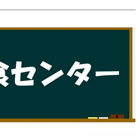
防災・安全
市税総務課
市民税課
福祉・健康
資産税課
環境・エネルギー
文化部
策課
文化政策課
地域経済
生涯学習課
都市基盤
文化財課
図書館
文化・生涯学習
スポーツ課
小田原城総合管理事
市民活動・地域づくり
若者部
経済部
行政経営