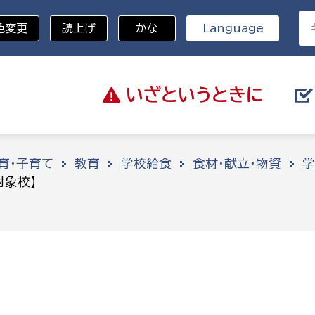
色変更
読上げ
かな
Language
いざと
いうときに
分野を選択
育・子育て
教育
学校給食
食材・献立・物資
学
対象校】
総務部
戸籍
災・ハザードマップ
避難場所
策課
総務課
税
職員課
ネジメント課
財産管理課
教育・子育て
ル推進課
契約検査課