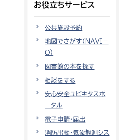
お役立ちサービス
相談をしたい
支払いをしたい
公共施設予約
地図でさがす（NAVI－
働きたい
環境部
O）
環境政策課
遊びたい
図書館の本を探す
ゼロカーボン推進課
小田原のことを知りたい
相談をする
環境保護課
環境事業センター
安心安全ユビキタスポ
イベント・講座などに参加したい
ータル
務所
まちづくりに関わりたい
電子申請・届出
都市部
消防出動・気象観測シス