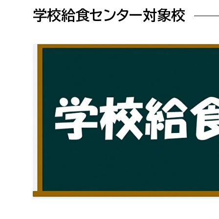
高校生・大学生など
学校給食センター対象校
若者
妊産婦
市民部
防災部
地域政策課
防災対
高齢者
地域安全課
障がい者
人権・男女共同参画課
戸籍住民課
傷病者
事業者
福祉健康部
子ども
労働者