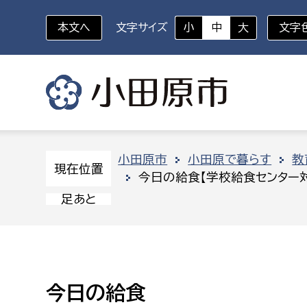
本文へ
文字サイズ
小
中
大
文字
いざというときに
対象者を選択
組織から探す
小田原市
小田原で暮らす
教
現在位置
今日の給食【学校給食センター
部に属さない室
企画部
新生児・乳幼児
足あと
休日救急外来
防
秘書室
企画政
幼稚園児・保育園児
広報広聴室
財政課
コンプライアンス推進室
資産マ
小・中学生
今日の給食
デジタ