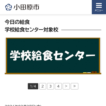
メニュー
今日の給食
学校給食センター対象校
>
≫
1/4
2
3
4