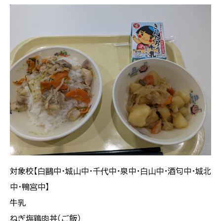
対象校【白鷗中・城山中・千代中・泉中・白山中・酒匂中・城北
中・鴨宮中】
牛乳
ねぎ塩鶏肉丼（ご飯）