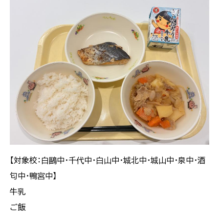
【対象校：白鷗中・千代中・白山中・城北中・城山中・泉中・酒
匂中・鴨宮中】
牛乳
ご飯