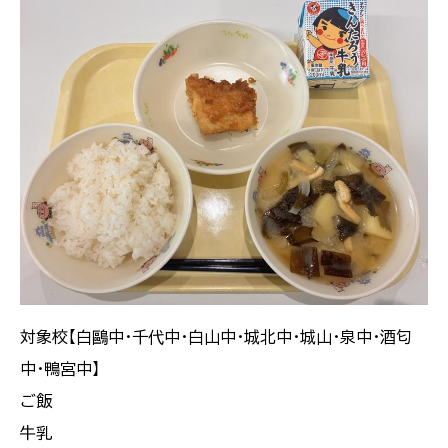
対象校【白鷗中・千代中・白山中・城北中・城山・泉中・酒匂
中・鴨宮中】
ご飯
牛乳