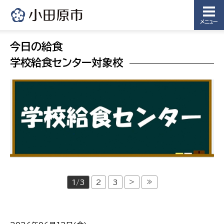
メニュー
今日の給食
学校給食センター対象校
>
≫
1/3
2
3