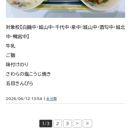
対象校【白鷗中・城山中・千代中・泉中・城山中・酒匂中・城北
中・鴨宮中】
牛乳
ご飯
味付けのり
さわらの塩こうじ焼き
五目きんぴら
2026/06/12 13:54 |
未分類
>
≫
1/3
2
3