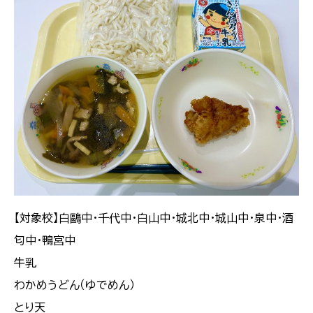
【対象校】白鷗中・千代中・白山中・城北中・城山中・泉中・酒
匂中・鴨宮中
牛乳
わかめうどん（ゆでめん）
とり天