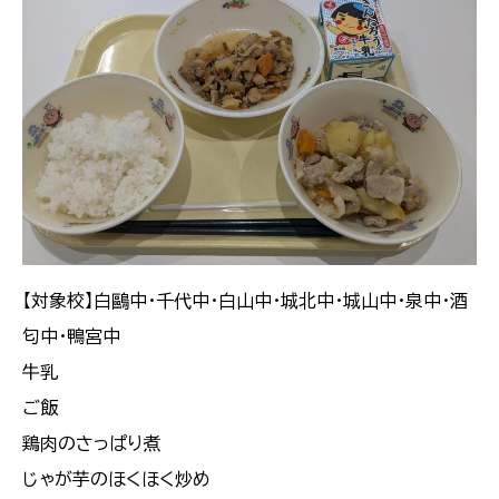
【対象校】白鷗中・千代中・白山中・城北中・城山中・泉中・酒
匂中・鴨宮中
牛乳
ご飯
鶏肉のさっぱり煮
じゃが芋のほくほく炒め