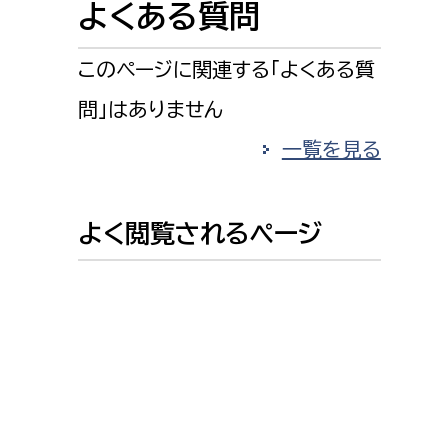
よくある質問
消防課
警防第1課
このページに関連する「よくある質
警防第2課
問」はありません
局
監査事務局
一覧を見る
局
監査事務局
よく閲覧されるページ