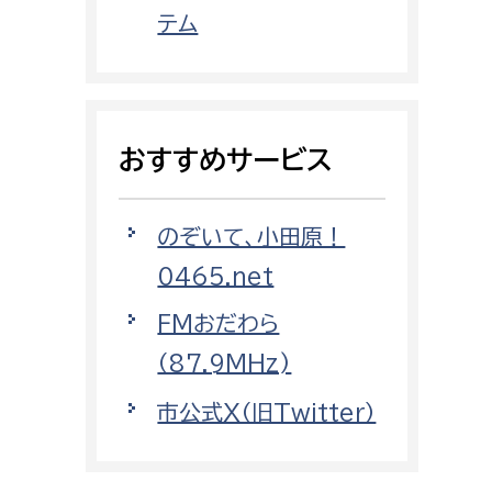
都市政策課
テム
都市計画課
地域交通課
建築指導課
おすすめサービス
開発審査課
のぞいて、小田原！
ー
消防
0465.net
消防総務課
FMおだわら
課
予防課
（87.9MHz)
課
警防計画課
市公式X（旧Twitter）
救急課
情報司令課