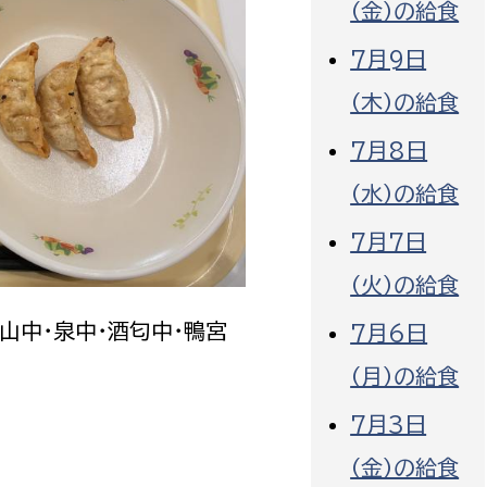
（金）の給食
7月9日
（木）の給食
7月8日
選挙管理委員会事務
（水）の給食
務課
選挙管理委員会事務
7月7日
食課
導課
（火）の給食
城山中・泉中・酒匂中・鴨宮
7月6日
（月）の給食
7月3日
務課
（金）の給食