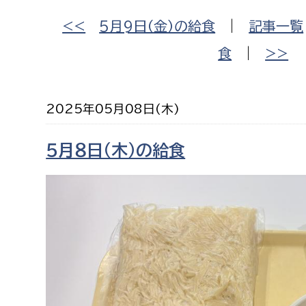
福祉政策課
子ども
<<
5月9日（金）の給食
|
記事一覧
求職者
生活援護課
子ども
食
|
>>
高齢介護課
保育課
外国人
障がい福祉課
保険課
ペット
2025年05月08日(木)
健康づくり課
５月８日（木）の給食
建設部
会計管
建設政策課
出納室
国県事業推進課
土木管理課
道水路整備課
みどり公園課