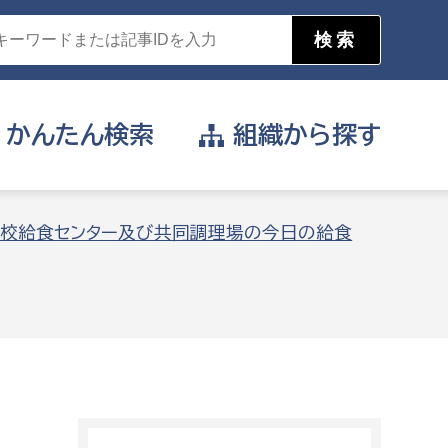
かんたん
検索
組織から
探す
目的を選択
校給食センター及び共同調理場の今日の給食
公営事業部
支援や給付を受けたい
消防
事業課
届け出や申請をしたい
証明書がほしい