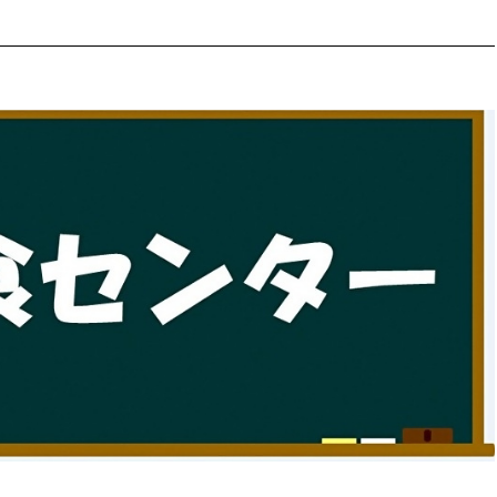
防災・安全
市税総務課
市民税課
福祉・健康
資産税課
環境・エネルギー
文化部
策課
文化政策課
地域経済
生涯学習課
都市基盤
文化財課
図書館
文化・生涯学習
スポーツ課
小田原城総合管理事
市民活動・地域づくり
若者部
経済部
行政経営