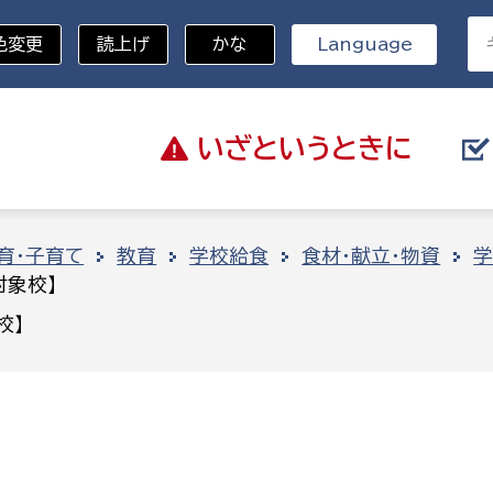
色変更
読上げ
かな
Language
いざと
いうときに
分野を選択
育・子育て
教育
学校給食
食材・献立・物資
学
対象校】
総務部
戸籍
校】
災・ハザードマップ
避難場所
策課
総務課
税
職員課
ネジメント課
財産管理課
教育・子育て
ル推進課
契約検査課