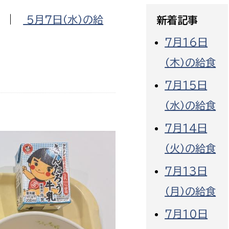
政策課
産業政策課
|
５月７日（水）の給
新着記事
観光
若者支援課
観光課
7月16日
農政課
消防
（木）の給食
水産海浜課
病院
7月15日
（水）の給食
市議会
理者
市立総合医療センタ
7月14日
（火）の給食
患者サポートセンター
病院管理局：経営管理
7月13日
病院管理局：施設用度
（月）の給食
病院管理局：医事課
7月10日