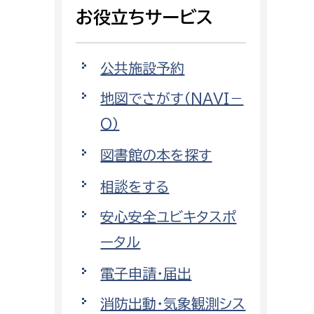
相談をしたい
お役立ちサービス
支払いをしたい
公共施設予約
働きたい
地図でさがす（NAVI－
環境部
O）
環境政策課
遊びたい
図書館の本を探す
ゼロカーボン推進課
小田原のことを知りたい
環境保護課
相談をする
環境事業センター
安心安全ユビキタスポ
イベント・講座などに参加したい
ータル
務所
まちづくりに関わりたい
電子申請・届出
都市部
消防出動・気象観測シス