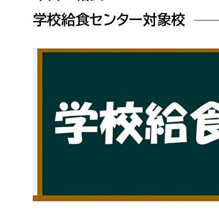
高校生・大学生など
学校給食センター対象校
若者
妊産婦
市民部
防災部
地域政策課
防災対
高齢者
地域安全課
障がい者
人権・男女共同参画課
戸籍住民課
傷病者
事業者
福祉健康部
子ども
労働者