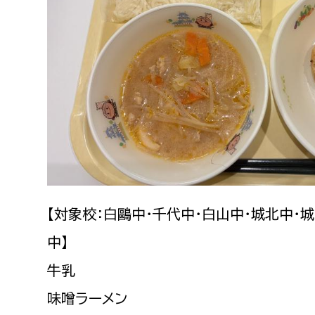
建築課
上下水道局
教育部
経営総務課
教育総
給排水業務課
保健給
水道整備課
教育指
下水道整備課
【対象校：白鷗中・千代中・白山中・城北中・
浄水管理課
中】
農業委員会事務局
議会局
牛乳
味噌ラーメン
農業委員会事務局
議会総