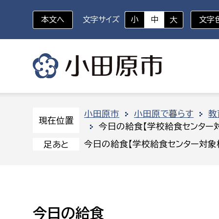
本文へ
文字サイズ
小
中
大
文字
いざというときに
対象者を選択
組織から探す
小田原市
小田原で暮らす
教
現在位置
今日の給食【学校給食センター
部に属さない室
企画部
新生児・乳幼児
今日の給食【学校給食センター対象
足あと
休日救急外来
防
秘書室
企画政
幼稚園児・保育園児
広報広聴室
財政課
コンプライアンス推進室
資産マ
小・中学生
今日の給食
デジタ