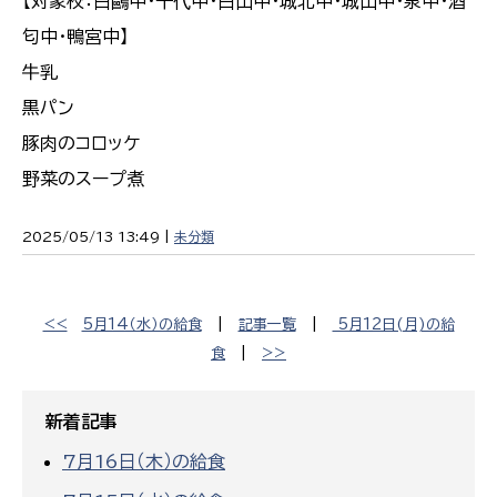
【対象校：白鷗中・千代中・白山中・城北中・城山中・泉中・酒
匂中・鴨宮中】
牛乳
黒パン
豚肉のコロッケ
野菜のスープ煮
2025/05/13 13:49 |
未分類
<<
5月14（水）の給食
|
記事一覧
|
5月12日(月)の給
食
|
>>
新着記事
7月16日（木）の給食