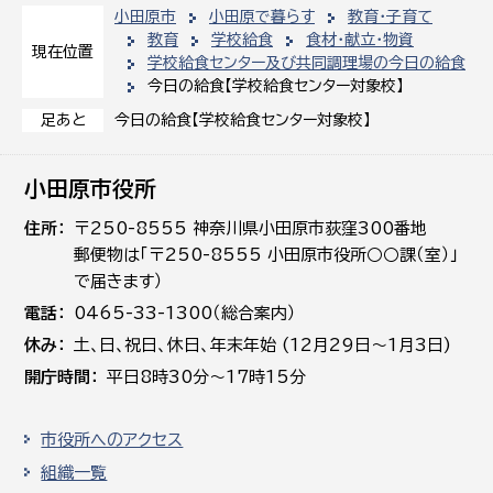
小田原市
小田原で暮らす
教育・子育て
教育
学校給食
食材・献立・物資
現在位置
学校給食センター及び共同調理場の今日の給食
今日の給食【学校給食センター対象校】
今日の給食【学校給食センター対象校】
足あと
小田原市役所
住所
〒250-8555 神奈川県小田原市荻窪300番地
郵便物は「〒250-8555 小田原市役所○○課（室）」
で届きます）
電話
0465-33-1300（総合案内）
休み
土､日､祝日、休日、年末年始 (12月29日～1月3日)
開庁時間
平日8時30分～17時15分
市役所へのアクセス
組織一覧