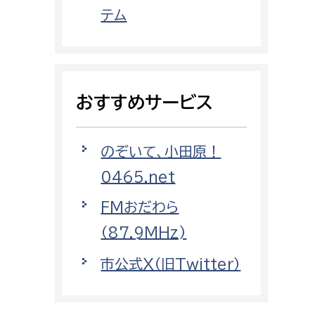
都市政策課
テム
都市計画課
地域交通課
建築指導課
おすすめサービス
開発審査課
のぞいて、小田原！
ー
消防
0465.net
消防総務課
FMおだわら
課
予防課
（87.9MHz)
課
警防計画課
市公式X（旧Twitter）
救急課
情報司令課