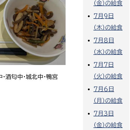
（金）の給食
7月9日
（木）の給食
7月8日
選挙管理委員会事務
（水）の給食
務課
選挙管理委員会事務
7月7日
食課
導課
（火）の給食
中・酒匂中・城北中・鴨宮
7月6日
（月）の給食
7月3日
務課
（金）の給食