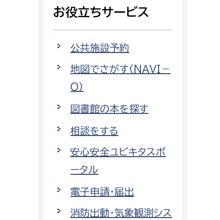
相談をしたい
お役立ちサービス
支払いをしたい
公共施設予約
働きたい
地図でさがす（NAVI－
環境部
O）
環境政策課
遊びたい
図書館の本を探す
ゼロカーボン推進課
小田原のことを知りたい
環境保護課
相談をする
環境事業センター
安心安全ユビキタスポ
イベント・講座などに参加したい
ータル
務所
まちづくりに関わりたい
電子申請・届出
都市部
消防出動・気象観測シス