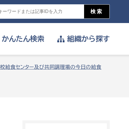
かんたん
検索
組織から
探す
目的を選択
校給食センター及び共同調理場の今日の給食
公営事業部
支援や給付を受けたい
消防
事業課
届け出や申請をしたい
証明書がほしい