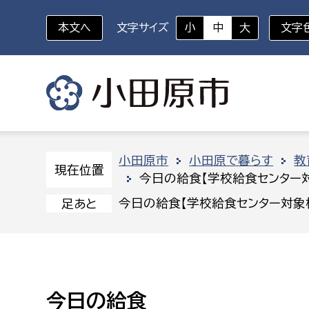
本文へ
文字サイズ
小
中
大
文字
いざというときに
対象者を選択
組織から探す
小田原市
小田原で暮らす
教
現在位置
今日の給食【学校給食センター
部に属さない室
企画部
新生児・乳幼児
今日の給食【学校給食センター対象
足あと
休日救急外来
防
秘書室
企画政
幼稚園児・保育園児
広報広聴室
財政課
コンプライアンス推進室
資産マ
小・中学生
今日の給食
デジタ