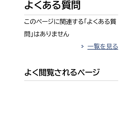
よくある質問
消防課
警防第1課
このページに関連する「よくある質
警防第2課
問」はありません
局
監査事務局
一覧を見る
局
監査事務局
よく閲覧されるページ