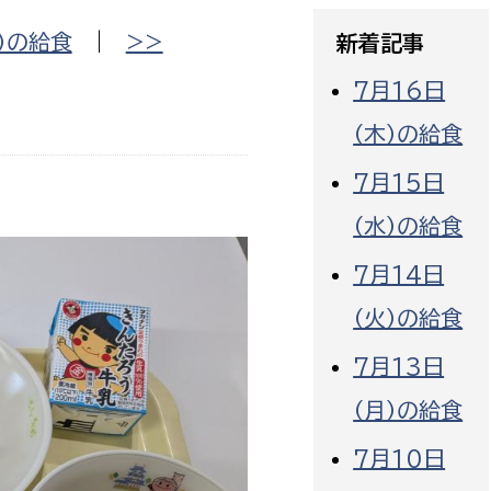
政策課
産業政策課
）の給食
|
>>
新着記事
観光
若者支援課
観光課
7月16日
農政課
消防
（木）の給食
水産海浜課
病院
7月15日
（水）の給食
市議会
理者
市立総合医療センタ
7月14日
（火）の給食
患者サポートセンター
病院管理局：経営管理
7月13日
病院管理局：施設用度
（月）の給食
病院管理局：医事課
7月10日