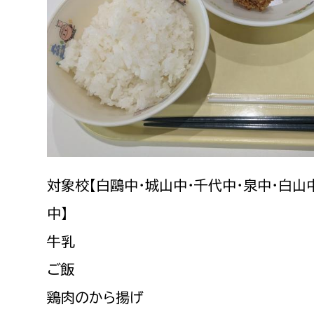
建築課
上下水道局
教育部
経営総務課
教育総
給排水業務課
保健給
水道整備課
教育指
対象校【白鷗中・城山中・千代中・泉中・白山
下水道整備課
中】
浄水管理課
牛乳
農業委員会事務局
議会局
ご飯
鶏肉のから揚げ
農業委員会事務局
議会総