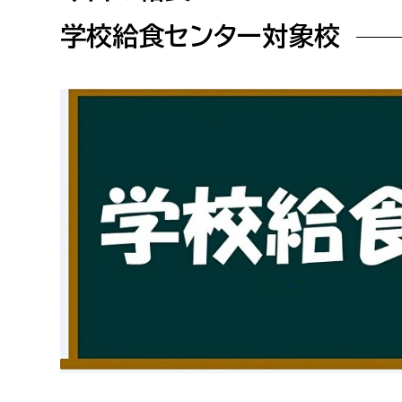
高校生・大学生など
学校給食センター対象校
若者
妊産婦
市民部
防災部
地域政策課
防災対
高齢者
地域安全課
障がい者
人権・男女共同参画課
戸籍住民課
傷病者
事業者
福祉健康部
子ども
労働者