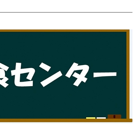
防災・安全
市税総務課
市民税課
福祉・健康
資産税課
環境・エネルギー
文化部
策課
文化政策課
地域経済
生涯学習課
都市基盤
文化財課
図書館
文化・生涯学習
スポーツ課
小田原城総合管理事
市民活動・地域づくり
若者部
経済部
行政経営