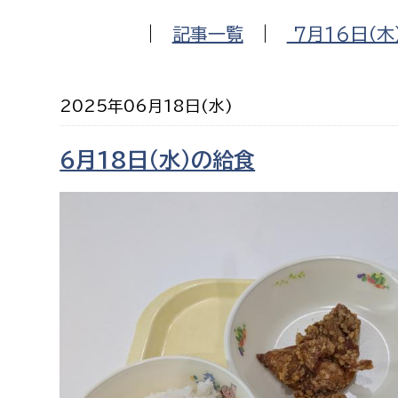
福祉政策課
子ども
|
記事一覧
|
7月16日（木
求職者
生活援護課
子ども
高齢介護課
保育課
外国人
2025年06月18日(水)
障がい福祉課
保険課
ペット
6月18日（水）の給食
健康づくり課
建設部
会計管
建設政策課
出納室
国県事業推進課
土木管理課
道水路整備課
みどり公園課