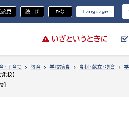
色変更
読上げ
かな
Language
いざと
いうときに
分野を選択
育・子育て
教育
学校給食
食材・献立・物資
学
対象校】
総務部
戸籍
校】
災・ハザードマップ
避難場所
策課
総務課
税
職員課
ネジメント課
財産管理課
教育・子育て
ル推進課
契約検査課