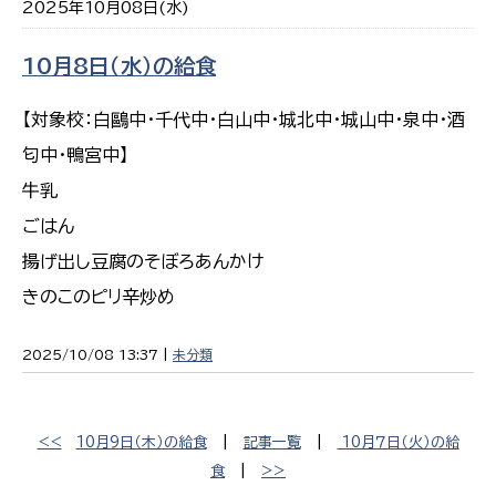
2025年10月08日(水)
10月8日（水）の給食
【対象校：白鷗中・千代中・白山中・城北中・城山中・泉中・酒
匂中・鴨宮中】
牛乳
ごはん
揚げ出し豆腐のそぼろあんかけ
きのこのピリ辛炒め
2025/10/08 13:37 |
未分類
<<
10月9日（木）の給食
|
記事一覧
|
10月７日（火）の給
食
|
>>