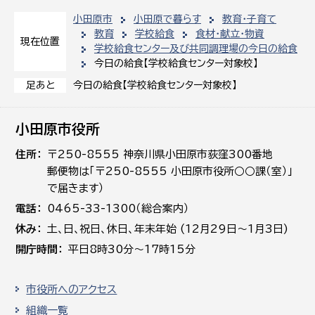
小田原市
小田原で暮らす
教育・子育て
教育
学校給食
食材・献立・物資
現在位置
学校給食センター及び共同調理場の今日の給食
今日の給食【学校給食センター対象校】
今日の給食【学校給食センター対象校】
足あと
小田原市役所
住所
〒250-8555 神奈川県小田原市荻窪300番地
郵便物は「〒250-8555 小田原市役所○○課（室）」
で届きます）
電話
0465-33-1300（総合案内）
休み
土､日､祝日、休日、年末年始 (12月29日～1月3日)
開庁時間
平日8時30分～17時15分
市役所へのアクセス
組織一覧