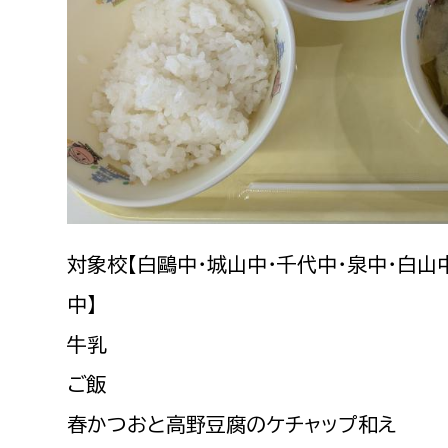
建築課
上下水道局
教育部
経営総務課
教育総
給排水業務課
保健給
水道整備課
教育指
対象校【白鷗中・城山中・千代中・泉中・白山
下水道整備課
中】
浄水管理課
牛乳
農業委員会事務局
議会局
ご飯
春かつおと高野豆腐のケチャップ和え
農業委員会事務局
議会総