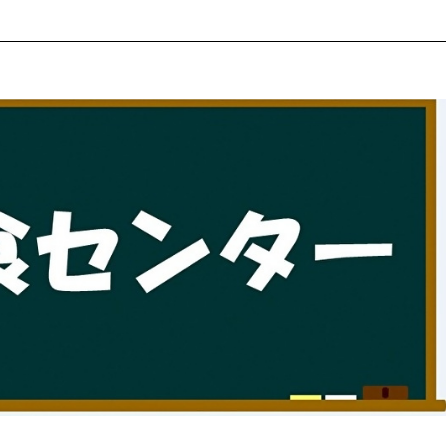
防災・安全
市税総務課
市民税課
福祉・健康
資産税課
環境・エネルギー
文化部
策課
文化政策課
地域経済
生涯学習課
都市基盤
文化財課
図書館
文化・生涯学習
スポーツ課
小田原城総合管理事
市民活動・地域づくり
若者部
経済部
行政経営