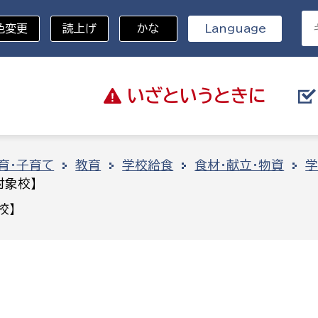
色変更
読上げ
かな
Language
いざと
いうときに
分野を選択
育・子育て
教育
学校給食
食材・献立・物資
学
対象校】
総務部
戸籍
校】
災・ハザードマップ
避難場所
策課
総務課
税
職員課
ネジメント課
財産管理課
教育・子育て
ル推進課
契約検査課