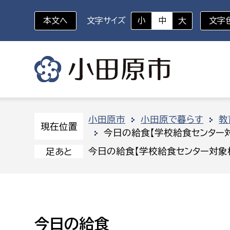
本文へ
文字サイズ
小
中
大
文字
いざというときに
対象者を選択
組織から探す
小田原市
小田原で暮らす
教
現在位置
今日の給食【学校給食センター
部に属さない室
企画部
新生児・乳幼児
今日の給食【学校給食センター対象
足あと
休日救急外来
防
秘書室
企画政
幼稚園児・保育園児
広報広聴室
財政課
コンプライアンス推進室
資産マ
小・中学生
今日の給食
デジタ