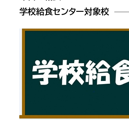
高校生・大学生など
学校給食センター対象校
若者
妊産婦
市民部
防災部
地域政策課
防災対
高齢者
地域安全課
障がい者
人権・男女共同参画課
戸籍住民課
傷病者
事業者
福祉健康部
子ども
労働者