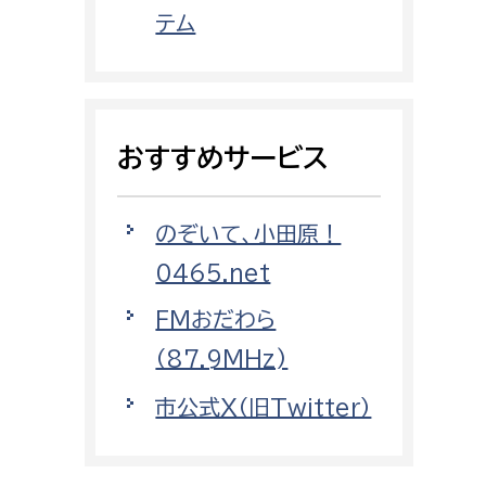
都市政策課
テム
都市計画課
地域交通課
建築指導課
おすすめサービス
開発審査課
のぞいて、小田原！
ー
消防
0465.net
消防総務課
FMおだわら
課
予防課
（87.9MHz)
課
警防計画課
市公式X（旧Twitter）
救急課
情報司令課