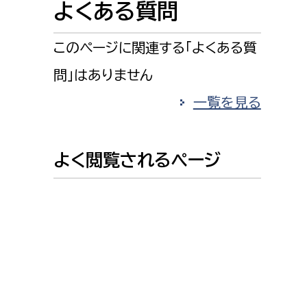
よくある質問
消防課
警防第1課
このページに関連する「よくある質
警防第2課
問」はありません
局
監査事務局
一覧を見る
局
監査事務局
よく閲覧されるページ