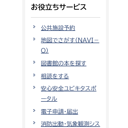
相談をしたい
お役立ちサービス
支払いをしたい
公共施設予約
働きたい
地図でさがす（NAVI－
環境部
O）
環境政策課
遊びたい
図書館の本を探す
ゼロカーボン推進課
小田原のことを知りたい
環境保護課
相談をする
環境事業センター
安心安全ユビキタスポ
イベント・講座などに参加したい
ータル
務所
まちづくりに関わりたい
電子申請・届出
都市部
消防出動・気象観測シス