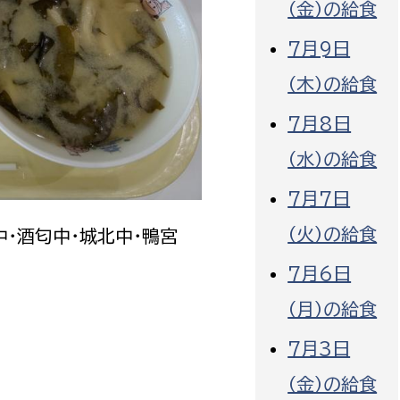
（金）の給食
7月9日
（木）の給食
7月8日
選挙管理委員会事務
（水）の給食
務課
選挙管理委員会事務
7月7日
食課
導課
（火）の給食
中・酒匂中・城北中・鴨宮
7月6日
（月）の給食
7月3日
務課
（金）の給食