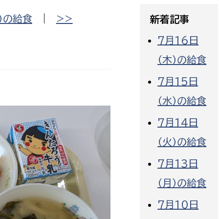
政策課
産業政策課
）の給食
|
>>
新着記事
観光
若者支援課
観光課
7月16日
農政課
消防
（木）の給食
水産海浜課
病院
7月15日
（水）の給食
市議会
理者
市立総合医療センタ
7月14日
（火）の給食
患者サポートセンター
病院管理局：経営管理
7月13日
病院管理局：施設用度
（月）の給食
病院管理局：医事課
7月10日