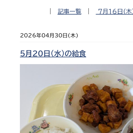
福祉政策課
子ども
|
記事一覧
|
7月16日（木
求職者
生活援護課
子ども
高齢介護課
保育課
外国人
2026年04月30日(木)
障がい福祉課
保険課
ペット
5月20日（水）の給食
健康づくり課
建設部
会計管
建設政策課
出納室
国県事業推進課
土木管理課
道水路整備課
みどり公園課