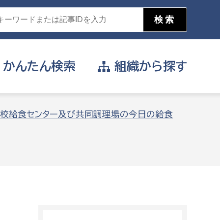
かんたん
検索
組織から
探す
目的を選択
校給食センター及び共同調理場の今日の給食
公営事業部
支援や給付を受けたい
消防
事業課
届け出や申請をしたい
証明書がほしい