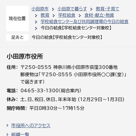
小田原市
小田原で暮らす
教育・子育て
教育
学校給食
食材・献立・物資
現在位置
学校給食センター及び共同調理場の今日の給食
今日の給食【学校給食センター対象校】
今日の給食【学校給食センター対象校】
足あと
小田原市役所
住所
〒250-8555 神奈川県小田原市荻窪300番地
郵便物は「〒250-8555 小田原市役所○○課（室）」
で届きます）
電話
0465-33-1300（総合案内）
休み
土､日､祝日、休日、年末年始 (12月29日～1月3日)
開庁時間
平日8時30分～17時15分
市役所へのアクセス
組織一覧