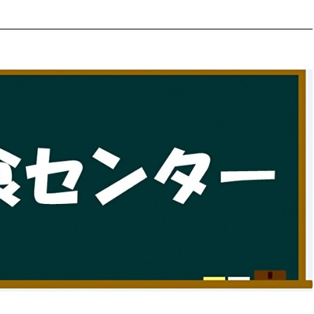
防災・安全
市税総務課
市民税課
福祉・健康
資産税課
環境・エネルギー
文化部
策課
文化政策課
地域経済
生涯学習課
都市基盤
文化財課
図書館
文化・生涯学習
スポーツ課
小田原城総合管理事
市民活動・地域づくり
若者部
経済部
行政経営