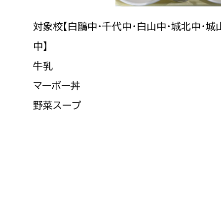
建築課
対象校【白鷗中・千代中・白山中・城北中・城
中】
牛乳
上下水道局
教育部
マーボー丼
経営総務課
教育総
野菜スープ
給排水業務課
保健給
水道整備課
教育指
下水道整備課
浄水管理課
農業委員会事務局
議会局
農業委員会事務局
議会総