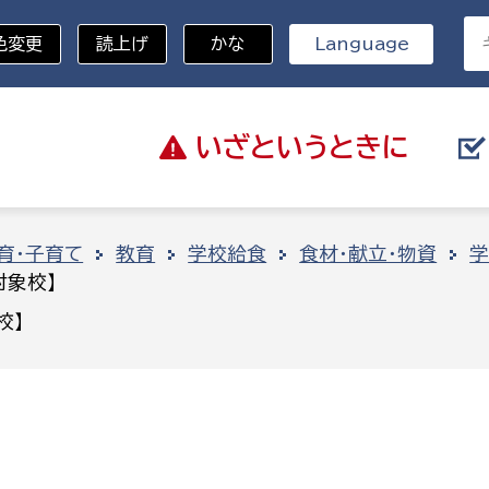
色変更
読上げ
かな
Language
いざと
いうときに
分野を選択
育・子育て
教育
学校給食
食材・献立・物資
学
対象校】
総務部
戸籍
校】
災・ハザードマップ
避難場所
策課
総務課
税
職員課
ネジメント課
財産管理課
教育・子育て
ル推進課
契約検査課