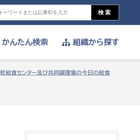
かんたん
検索
組織から
探す
目的を選択
校給食センター及び共同調理場の今日の給食
公営事業部
支援や給付を受けたい
消防
事業課
届け出や申請をしたい
証明書がほしい