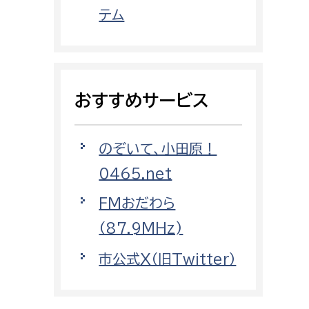
都市政策課
テム
都市計画課
地域交通課
建築指導課
おすすめサービス
開発審査課
のぞいて、小田原！
ー
消防
0465.net
消防総務課
FMおだわら
課
予防課
（87.9MHz)
課
警防計画課
市公式X（旧Twitter）
救急課
情報司令課