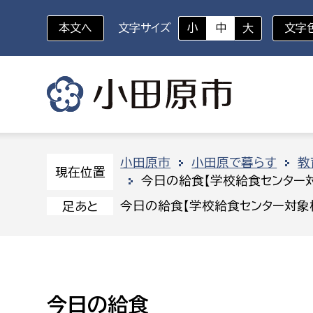
本文へ
文字サイズ
小
中
大
文字
いざというときに
対象者を選択
組織から探す
小田原市
小田原で暮らす
教
現在位置
今日の給食【学校給食センター
部に属さない室
企画部
新生児・乳幼児
今日の給食【学校給食センター対象
足あと
休日救急外来
防
秘書室
企画政
幼稚園児・保育園児
広報広聴室
財政課
コンプライアンス推進室
資産マ
小・中学生
今日の給食
デジタ