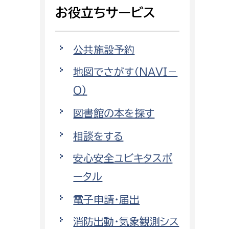
相談をしたい
お役立ちサービス
支払いをしたい
公共施設予約
働きたい
地図でさがす（NAVI－
環境部
O）
環境政策課
遊びたい
図書館の本を探す
ゼロカーボン推進課
小田原のことを知りたい
環境保護課
相談をする
環境事業センター
安心安全ユビキタスポ
イベント・講座などに参加したい
ータル
務所
まちづくりに関わりたい
電子申請・届出
都市部
消防出動・気象観測シス