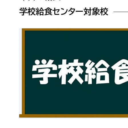
高校生・大学生など
学校給食センター対象校
若者
妊産婦
市民部
防災部
地域政策課
防災対
高齢者
地域安全課
障がい者
人権・男女共同参画課
戸籍住民課
傷病者
事業者
福祉健康部
子ども
労働者