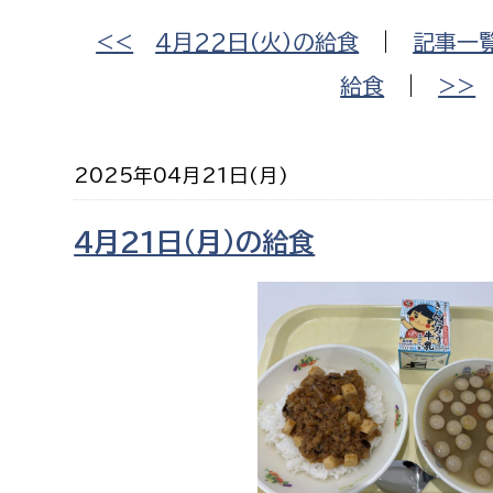
福祉政策課
子ども
<<
4月22日（火）の給食
|
記事一
求職者
生活援護課
子ども
給食
|
>>
高齢介護課
保育課
外国人
障がい福祉課
保険課
ペット
2025年04月21日(月)
健康づくり課
4月21日（月）の給食
建設部
会計管
建設政策課
出納室
国県事業推進課
土木管理課
道水路整備課
みどり公園課