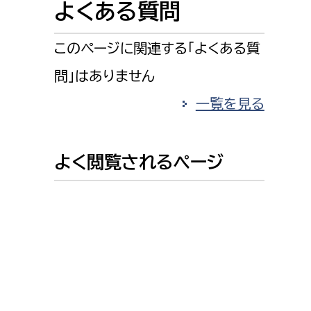
よくある質問
消防課
警防第1課
このページに関連する「よくある質
警防第2課
問」はありません
局
監査事務局
一覧を見る
局
監査事務局
よく閲覧されるページ