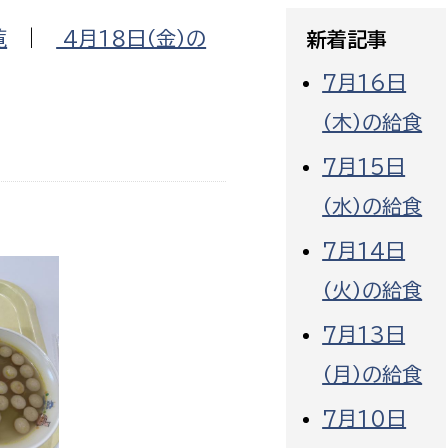
政策課
産業政策課
覧
|
4月１８日（金）の
新着記事
観光
若者支援課
観光課
7月16日
農政課
消防
（木）の給食
水産海浜課
病院
7月15日
（水）の給食
市議会
理者
市立総合医療センタ
7月14日
（火）の給食
患者サポートセンター
病院管理局：経営管理
7月13日
病院管理局：施設用度
（月）の給食
病院管理局：医事課
7月10日