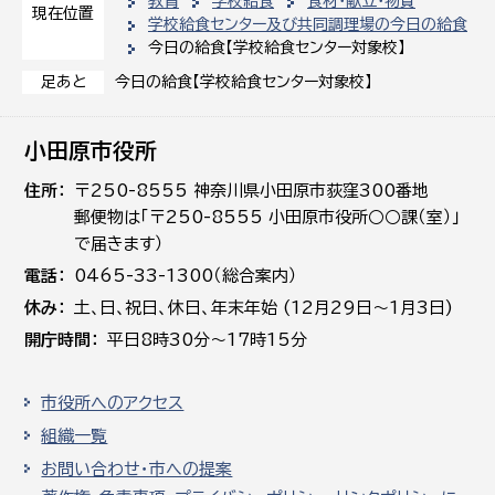
教育
学校給食
食材・献立・物資
現在位置
学校給食センター及び共同調理場の今日の給食
今日の給食【学校給食センター対象校】
今日の給食【学校給食センター対象校】
足あと
小田原市役所
住所
〒250-8555 神奈川県小田原市荻窪300番地
郵便物は「〒250-8555 小田原市役所○○課（室）」
で届きます）
電話
0465-33-1300（総合案内）
休み
土､日､祝日、休日、年末年始 (12月29日～1月3日)
開庁時間
平日8時30分～17時15分
市役所へのアクセス
組織一覧
お問い合わせ・市への提案