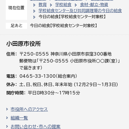
教育
学校給食
食材・献立・物資
現在位置
学校給食センター及び共同調理場の今日の給食
今日の給食【学校給食センター対象校】
今日の給食【学校給食センター対象校】
足あと
小田原市役所
住所
〒250-8555 神奈川県小田原市荻窪300番地
郵便物は「〒250-8555 小田原市役所○○課（室）」
で届きます）
電話
0465-33-1300（総合案内）
休み
土､日､祝日、休日、年末年始 (12月29日～1月3日)
開庁時間
平日8時30分～17時15分
市役所へのアクセス
組織一覧
お問い合わせ・市への提案