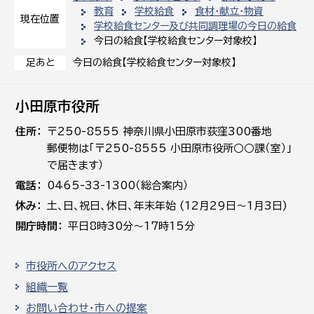
教育
学校給食
食材・献立・物資
現在位置
学校給食センター及び共同調理場の今日の給食
今日の給食【学校給食センター対象校】
今日の給食【学校給食センター対象校】
足あと
小田原市役所
住所
〒250-8555 神奈川県小田原市荻窪300番地
郵便物は「〒250-8555 小田原市役所○○課（室）」
で届きます）
電話
0465-33-1300（総合案内）
休み
土､日､祝日、休日、年末年始 (12月29日～1月3日)
開庁時間
平日8時30分～17時15分
市役所へのアクセス
組織一覧
お問い合わせ・市への提案