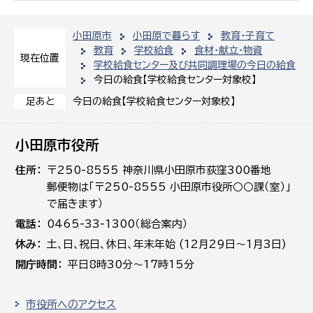
小田原市
小田原で暮らす
教育・子育て
教育
学校給食
食材・献立・物資
現在位置
学校給食センター及び共同調理場の今日の給食
今日の給食【学校給食センター対象校】
今日の給食【学校給食センター対象校】
足あと
小田原市役所
住所
〒250-8555 神奈川県小田原市荻窪300番地
郵便物は「〒250-8555 小田原市役所○○課（室）」
で届きます）
電話
0465-33-1300（総合案内）
休み
土､日､祝日、休日、年末年始 (12月29日～1月3日)
開庁時間
平日8時30分～17時15分
市役所へのアクセス