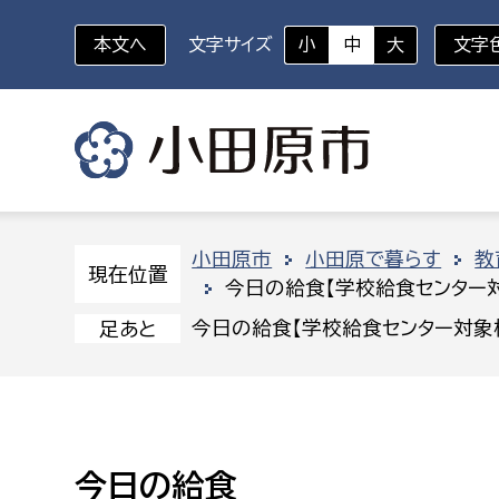
本文へ
文字サイズ
小
中
大
文字
いざというときに
対象者を選択
組織から探す
小田原市
小田原で暮らす
教
現在位置
今日の給食【学校給食センター
部に属さない室
企画部
新生児・乳幼児
今日の給食【学校給食センター対象
足あと
休日救急外来
防
秘書室
企画政
幼稚園児・保育園児
広報広聴室
財政課
コンプライアンス推進室
資産マ
小・中学生
今日の給食
デジタ