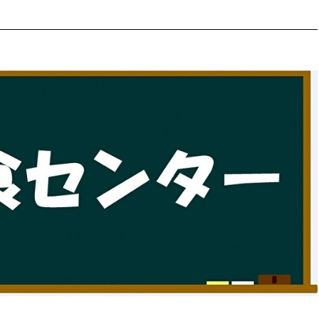
防災・安全
市税総務課
市民税課
福祉・健康
資産税課
環境・エネルギー
文化部
策課
文化政策課
地域経済
生涯学習課
都市基盤
文化財課
図書館
文化・生涯学習
スポーツ課
小田原城総合管理事
市民活動・地域づくり
若者部
経済部
行政経営