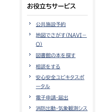
相談をしたい
お役立ちサービス
支払いをしたい
公共施設予約
働きたい
地図でさがす（NAVI－
環境部
O）
環境政策課
遊びたい
図書館の本を探す
ゼロカーボン推進課
小田原のことを知りたい
環境保護課
相談をする
環境事業センター
安心安全ユビキタスポ
イベント・講座などに参加したい
ータル
務所
まちづくりに関わりたい
電子申請・届出
都市部
消防出動・気象観測シス