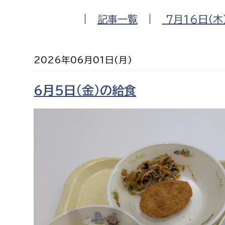
福祉政策課
子ども
|
記事一覧
|
7月16日（木
求職者
生活援護課
子ども
高齢介護課
保育課
外国人
2026年06月01日(月)
障がい福祉課
保険課
ペット
6月5日（金）の給食
健康づくり課
建設部
会計管
建設政策課
出納室
国県事業推進課
土木管理課
道水路整備課
みどり公園課