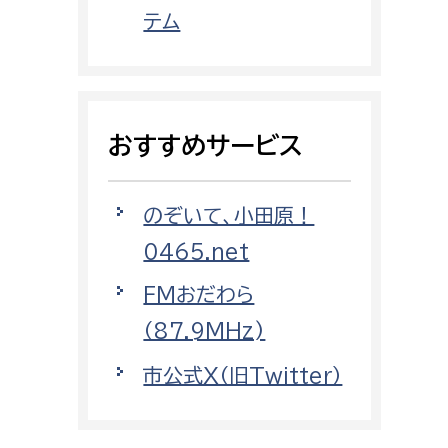
都市政策課
テム
都市計画課
地域交通課
建築指導課
おすすめサービス
開発審査課
のぞいて、小田原！
ー
消防
0465.net
消防総務課
FMおだわら
課
予防課
（87.9MHz)
課
警防計画課
市公式X（旧Twitter）
救急課
情報司令課