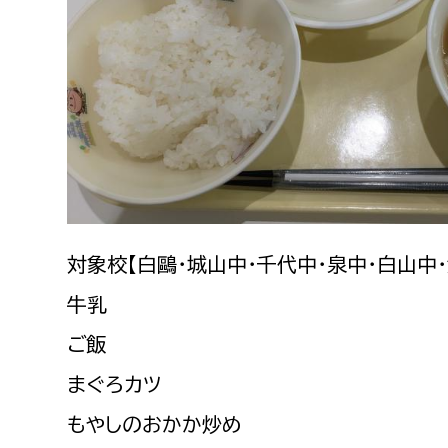
建築課
上下水道局
教育部
経営総務課
教育総
給排水業務課
保健給
水道整備課
教育指
対象校【白鷗・城山中・千代中・泉中・白山中
下水道整備課
牛乳
浄水管理課
ご飯
農業委員会事務局
議会局
まぐろカツ
もやしのおかか炒め
農業委員会事務局
議会総