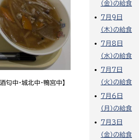
（金）の給食
7月9日
（木）の給食
7月8日
選挙管理委員会事務
（水）の給食
務課
選挙管理委員会事務
7月7日
食課
導課
（火）の給食
・酒匂中・城北中・鴨宮中】
7月6日
（月）の給食
7月3日
務課
（金）の給食