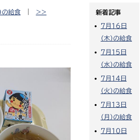
政策課
産業政策課
）の給食
|
>>
新着記事
観光
若者支援課
観光課
7月16日
農政課
消防
（木）の給食
水産海浜課
病院
7月15日
（水）の給食
市議会
理者
市立総合医療センタ
7月14日
（火）の給食
患者サポートセンター
病院管理局：経営管理
7月13日
病院管理局：施設用度
（月）の給食
病院管理局：医事課
7月10日