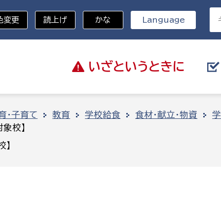
色変更
読上げ
かな
Language
いざと
いうときに
分野を選択
育・子育て
教育
学校給食
食材・献立・物資
学
対象校】
総務部
戸籍
校】
災・ハザードマップ
避難場所
策課
総務課
税
職員課
ネジメント課
財産管理課
教育・子育て
ル推進課
契約検査課