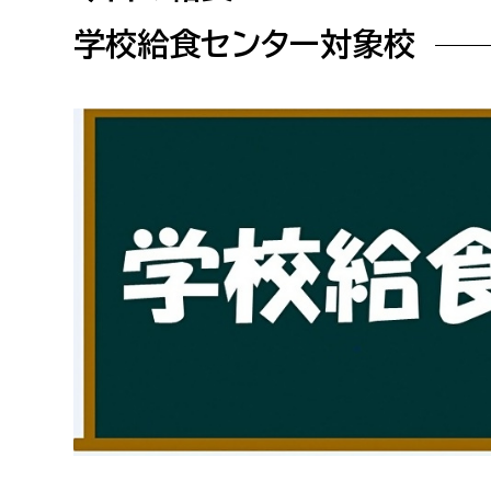
高校生・大学生など
学校給食センター対象校
若者
妊産婦
市民部
防災部
地域政策課
防災対
高齢者
地域安全課
障がい者
人権・男女共同参画課
戸籍住民課
傷病者
事業者
福祉健康部
子ども
労働者