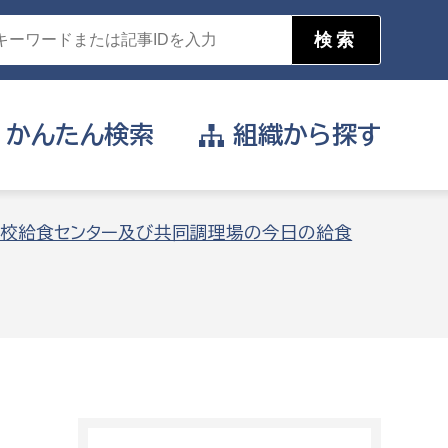
かんたん
検索
組織から
探す
目的を選択
校給食センター及び共同調理場の今日の給食
公営事業部
支援や給付を受けたい
消防
事業課
届け出や申請をしたい
証明書がほしい