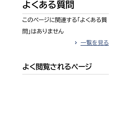
よくある質問
消防課
警防第1課
このページに関連する「よくある質
警防第2課
問」はありません
局
監査事務局
一覧を見る
局
監査事務局
よく閲覧されるページ