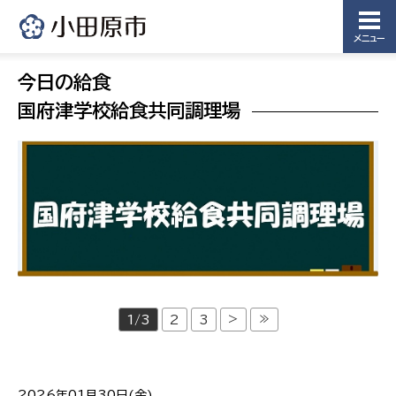
メニュー
今日の給食
国府津学校給食共同調理場
>
≫
1/3
2
3
2026年01月30日(金)