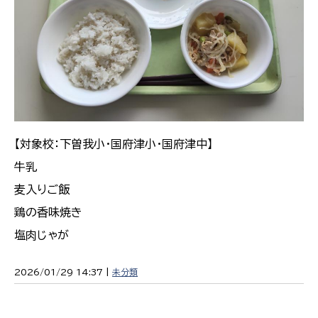
【対象校：下曽我小・国府津小・国府津中】
牛乳
麦入りご飯
鶏の香味焼き
塩肉じゃが
2026/01/29 14:37 |
未分類