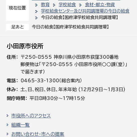
教育
学校給食
食材・献立・物資
現在位置
学校給食センター及び共同調理場の今日の給食
今日の給食【国府津学校給食共同調理場】
今日の給食【国府津学校給食共同調理場】
足あと
小田原市役所
住所
〒250-8555 神奈川県小田原市荻窪300番地
郵便物は「〒250-8555 小田原市役所○○課（室）」
で届きます）
電話
0465-33-1300（総合案内）
休み
土､日､祝日、休日、年末年始 (12月29日～1月3日)
開庁時間
平日8時30分～17時15分
市役所へのアクセス
組織一覧
お問い合わせ・市への提案