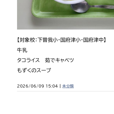
建築課
上下水道局
教育部
【対象校：下曽我小・国府津小・国府津中】
経営総務課
教育総
牛乳
給排水業務課
保健給
タコライス 茹でキャベツ
水道整備課
教育指
もずくのスープ
下水道整備課
浄水管理課
2026/06/09 15:04 |
未分類
農業委員会事務局
議会局
農業委員会事務局
議会総