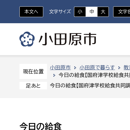
本文へ
文字サイズ
小
中
大
文字
いざというときに
対象者を選択
組織から探す
小田原市
小田原で暮らす
教
現在位置
今日の給食【国府津学校給食共
部に属さない室
企画部
新生児・乳幼児
今日の給食【国府津学校給食共同調
足あと
休日救急外来
防
秘書室
企画政
幼稚園児・保育園児
広報広聴室
財政課
コンプライアンス推進室
資産マ
小・中学生
今日の給食
デジタ