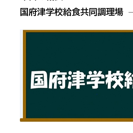
高校生・大学生など
国府津学校給食共同調理場
若者
妊産婦
市民部
防災部
地域政策課
防災対
高齢者
地域安全課
障がい者
人権・男女共同参画課
戸籍住民課
傷病者
事業者
福祉健康部
子ども
労働者