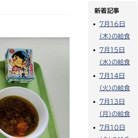
政策課
産業政策課
新着記事
観光
若者支援課
観光課
7月16日
農政課
消防
（木）の給食
水産海浜課
7月15日
病院
（水）の給食
市議会
理者
市立総合医療センタ
7月14日
（火）の給食
患者サポートセンター
病院管理局：経営管理
７月13日
病院管理局：施設用度
（月）の給食
病院管理局：医事課
７月10日