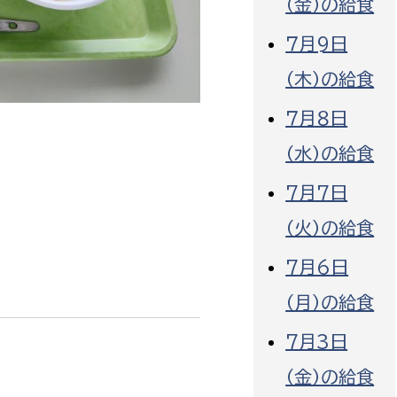
（金）の給食
７月9日
（木）の給食
７月８日
選挙管理委員会事務
（水）の給食
務課
選挙管理委員会事務
7月7日
食課
（火）の給食
導課
7月6日
（月）の給食
7月3日
（金）の給食
務課