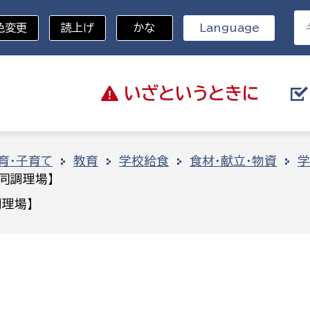
色変更
読上げ
かな
Language
いざと
いうときに
分野を選択
育・子育て
教育
学校給食
食材・献立・物資
学
同調理場】
総務部
戸籍
理場】
災・ハザードマップ
避難場所
策課
総務課
税
職員課
ネジメント課
財産管理課
教育・子育て
ル推進課
契約検査課