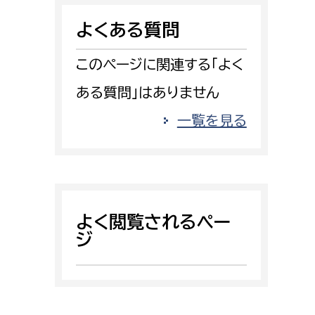
消防課
よくある質問
警防第1課
警防第2課
このページに関連する「よく
ある質問」はありません
局
監査事務局
一覧を見る
局
監査事務局
よく閲覧されるペー
ジ