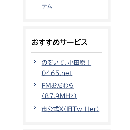
都市政策課
テム
都市計画課
地域交通課
建築指導課
おすすめサービス
開発審査課
のぞいて、小田原！
ー
消防
0465.net
消防総務課
FMおだわら
課
予防課
（87.9MHz)
課
警防計画課
市公式X（旧Twitter）
救急課
情報司令課