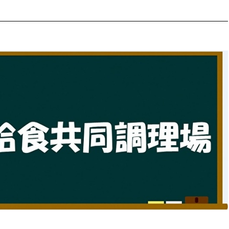
防災・安全
市税総務課
市民税課
福祉・健康
資産税課
環境・エネルギー
文化部
策課
文化政策課
地域経済
生涯学習課
都市基盤
文化財課
図書館
文化・生涯学習
スポーツ課
小田原城総合管理事
市民活動・地域づくり
若者部
経済部
行政経営