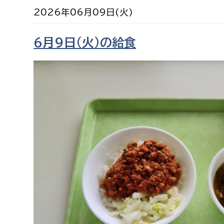
福祉政策課
子ども
2026年06月09日(火)
求職者
生活援護課
子ども
6月9日（火）の給食
高齢介護課
保育課
外国人
障がい福祉課
保険課
ペット
健康づくり課
建設部
会計管
建設政策課
出納室
国県事業推進課
土木管理課
道水路整備課
みどり公園課