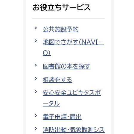
相談をしたい
お役立ちサービス
支払いをしたい
公共施設予約
働きたい
地図でさがす（NAVI－
環境部
O）
環境政策課
遊びたい
図書館の本を探す
ゼロカーボン推進課
小田原のことを知りたい
環境保護課
相談をする
環境事業センター
安心安全ユビキタスポ
イベント・講座などに参加したい
ータル
務所
まちづくりに関わりたい
電子申請・届出
都市部
消防出動・気象観測シス