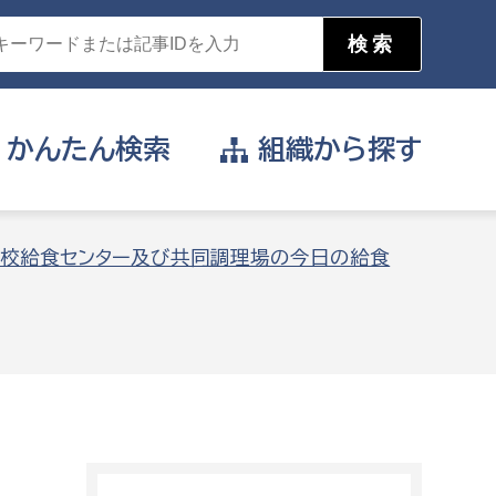
かんたん
検索
組織から
探す
目的を選択
校給食センター及び共同調理場の今日の給食
公営事業部
支援や給付を受けたい
消防
事業課
届け出や申請をしたい
証明書がほしい