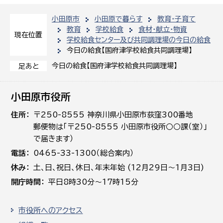
小田原市
小田原で暮らす
教育・子育て
教育
学校給食
食材・献立・物資
現在位置
学校給食センター及び共同調理場の今日の給食
今日の給食【国府津学校給食共同調理場】
今日の給食【国府津学校給食共同調理場】
足あと
小田原市役所
住所
〒250-8555 神奈川県小田原市荻窪300番地
郵便物は「〒250-8555 小田原市役所○○課（室）」
で届きます）
電話
0465-33-1300（総合案内）
休み
土､日､祝日、休日、年末年始 (12月29日～1月3日)
開庁時間
平日8時30分～17時15分
市役所へのアクセス