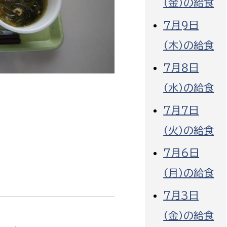
（金）の給食
７月9日
（木）の給食
７月８日
選挙管理委員会事務
（水）の給食
務課
選挙管理委員会事務
7月7日
食課
（火）の給食
導課
7月6日
（月）の給食
7月3日
（金）の給食
務課