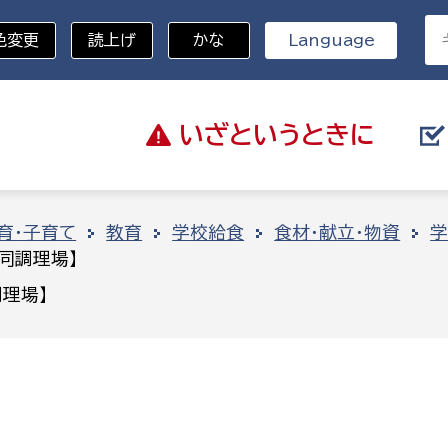
色変更
読上げ
かな
Language
いざと
いうときに
分野を選択
育・子育て
教育
学校給食
食材・献立・物資
学
同調理場】
総務部
戸籍
理場】
災・ハザードマップ
避難場所
策課
総務課
税
職員課
ネジメント課
財産管理課
教育・子育て
ル推進課
契約検査課