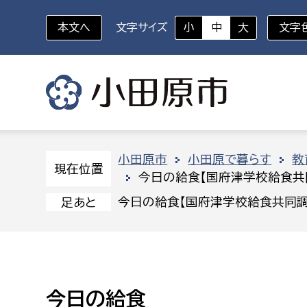
本文へ
文字サイズ
小
中
大
文字
いざというときに
対象者を選択
組織から探す
小田原市
小田原で暮らす
教
現在位置
今日の給食【国府津学校給食共
部に属さない室
企画部
新生児・乳幼児
今日の給食【国府津学校給食共同調
足あと
休日救急外来
防
秘書室
企画政
幼稚園児・保育園児
広報広聴室
財政課
コンプライアンス推進室
資産マ
小・中学生
今日の給食
デジタ