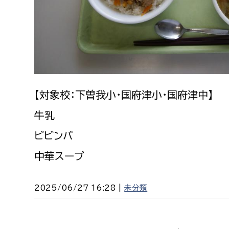
建築課
上下水道局
教育部
【対象校：下曽我小・国府津小・国府津中】
経営総務課
教育総
給排水業務課
保健給
牛乳
水道整備課
教育指
ビビンバ
下水道整備課
中華スープ
浄水管理課
2025/06/27 16:28 |
未分類
農業委員会事務局
議会局
農業委員会事務局
議会総