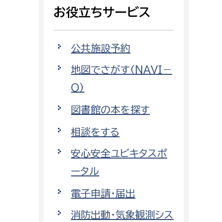
相談をしたい
お役立ちサービス
支払いをしたい
公共施設予約
働きたい
地図でさがす（NAVI－
環境部
O）
環境政策課
遊びたい
図書館の本を探す
ゼロカーボン推進課
小田原のことを知りたい
環境保護課
相談をする
環境事業センター
安心安全ユビキタスポ
イベント・講座などに参加したい
ータル
務所
まちづくりに関わりたい
電子申請・届出
都市部
消防出動・気象観測シス