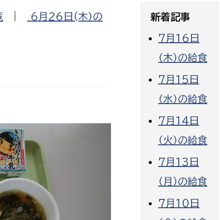
政策課
産業政策課
覧
|
6月26日(木）の
新着記事
観光
若者支援課
観光課
7月16日
農政課
消防
（木）の給食
水産海浜課
7月15日
病院
（水）の給食
市議会
理者
市立総合医療センタ
7月14日
（火）の給食
患者サポートセンター
病院管理局：経営管理
７月13日
病院管理局：施設用度
（月）の給食
病院管理局：医事課
７月10日