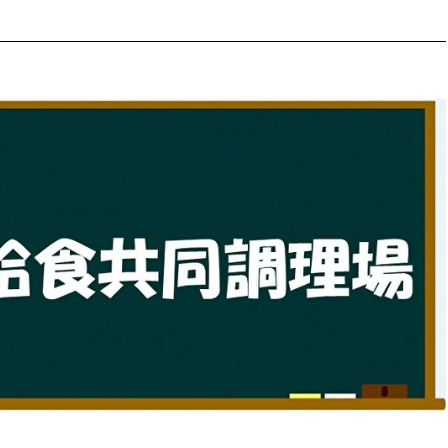
防災・安全
市税総務課
市民税課
福祉・健康
資産税課
環境・エネルギー
文化部
策課
文化政策課
地域経済
生涯学習課
都市基盤
文化財課
図書館
文化・生涯学習
スポーツ課
小田原城総合管理事
市民活動・地域づくり
若者部
経済部
行政経営