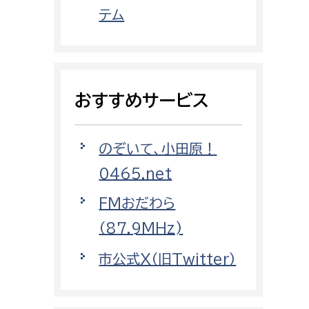
都市政策課
テム
都市計画課
地域交通課
建築指導課
おすすめサービス
開発審査課
のぞいて、小田原！
ー
消防
0465.net
消防総務課
FMおだわら
課
予防課
（87.9MHz)
課
警防計画課
市公式X（旧Twitter）
救急課
情報司令課