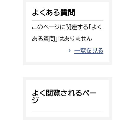
消防課
よくある質問
警防第1課
警防第2課
このページに関連する「よく
ある質問」はありません
局
監査事務局
一覧を見る
局
監査事務局
よく閲覧されるペー
ジ