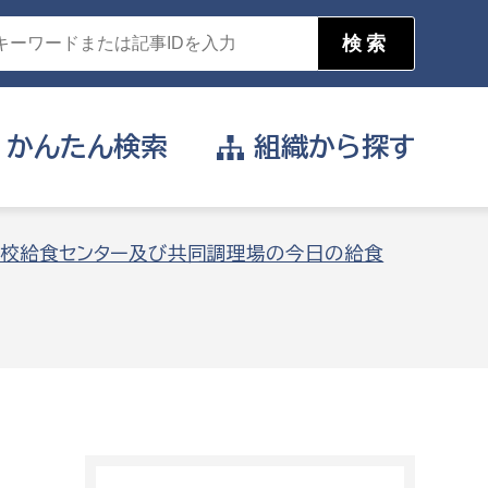
かんたん
検索
組織から
探す
目的を選択
校給食センター及び共同調理場の今日の給食
公営事業部
支援や給付を受けたい
消防
事業課
届け出や申請をしたい
証明書がほしい