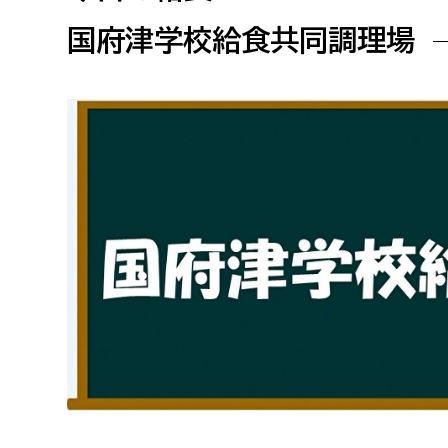
高校生・大学生など
国府津学校給食共同調理場
若者
妊産婦
市民部
防災部
地域政策課
防災対
高齢者
地域安全課
障がい者
人権・男女共同参画課
戸籍住民課
傷病者
事業者
福祉健康部
子ども
労働者