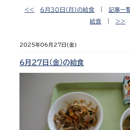
福祉政策課
子ども
<<
6月30日（月）の給食
|
記事一
求職者
生活援護課
子ども
給食
|
>>
高齢介護課
保育課
外国人
障がい福祉課
2025年06月27日(金)
保険課
ペット
健康づくり課
6月27日（金）の給食
建設部
会計管
建設政策課
出納室
国県事業推進課
土木管理課
道水路整備課
みどり公園課