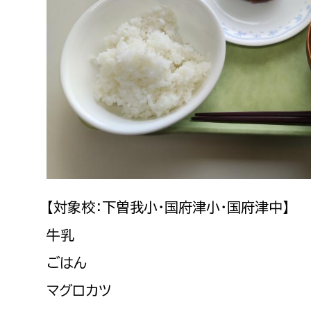
建築課
上下水道局
教育部
経営総務課
教育総
給排水業務課
保健給
水道整備課
教育指
下水道整備課
【対象校：下曽我小・国府津小・国府津中】
浄水管理課
牛乳
ごはん
農業委員会事務局
議会局
マグロカツ
農業委員会事務局
議会総