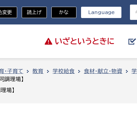
色変更
読上げ
かな
Language
いざと
いうときに
分野を選択
育・子育て
教育
学校給食
食材・献立・物資
学
同調理場】
総務部
戸籍
理場】
災・ハザードマップ
避難場所
策課
総務課
税
職員課
ネジメント課
財産管理課
教育・子育て
ル推進課
契約検査課