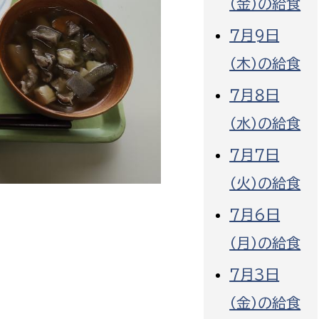
（金）の給食
７月9日
（木）の給食
７月８日
選挙管理委員会事務
（水）の給食
務課
選挙管理委員会事務
7月7日
食課
（火）の給食
導課
7月6日
（月）の給食
7月3日
（金）の給食
務課