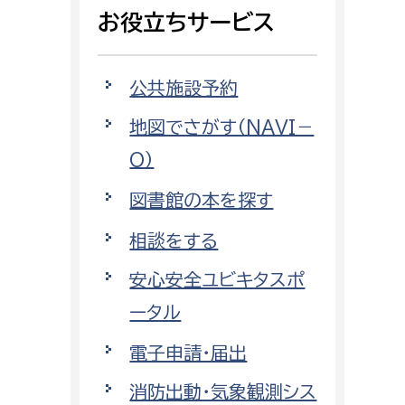
相談をしたい
お役立ちサービス
支払いをしたい
公共施設予約
働きたい
地図でさがす（NAVI－
環境部
O）
環境政策課
遊びたい
図書館の本を探す
ゼロカーボン推進課
小田原のことを知りたい
環境保護課
相談をする
環境事業センター
安心安全ユビキタスポ
イベント・講座などに参加したい
ータル
務所
まちづくりに関わりたい
電子申請・届出
都市部
消防出動・気象観測シス