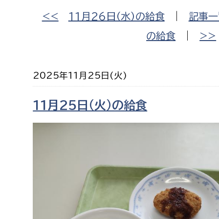
福祉政策課
子ども
<<
11月26日（水）の給食
|
記事一
求職者
生活援護課
子ども
の給食
|
>>
高齢介護課
保育課
外国人
障がい福祉課
2025年11月25日(火)
保険課
ペット
健康づくり課
11月25日（火）の給食
建設部
会計管
建設政策課
出納室
国県事業推進課
土木管理課
道水路整備課
みどり公園課