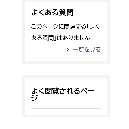
消防課
よくある質問
警防第1課
警防第2課
このページに関連する「よく
ある質問」はありません
局
監査事務局
一覧を見る
局
監査事務局
よく閲覧されるペー
ジ