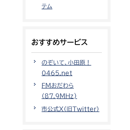
都市政策課
テム
都市計画課
地域交通課
建築指導課
おすすめサービス
開発審査課
のぞいて、小田原！
ー
消防
0465.net
消防総務課
FMおだわら
課
予防課
（87.9MHz)
課
警防計画課
市公式X（旧Twitter）
救急課
情報司令課