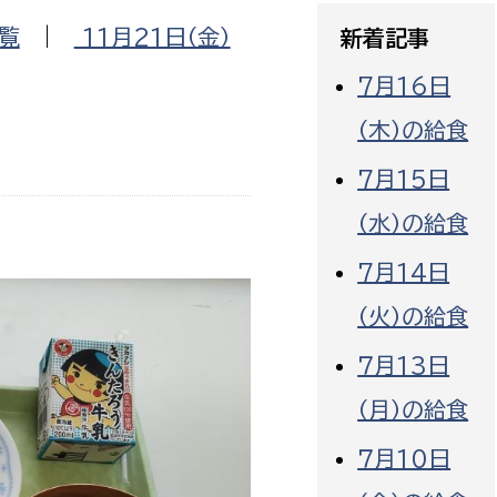
政策課
産業政策課
覧
|
11月21日（金）
新着記事
観光
若者支援課
観光課
7月16日
農政課
消防
（木）の給食
水産海浜課
7月15日
病院
（水）の給食
市議会
理者
市立総合医療センタ
7月14日
（火）の給食
患者サポートセンター
病院管理局：経営管理
７月13日
病院管理局：施設用度
（月）の給食
病院管理局：医事課
７月10日