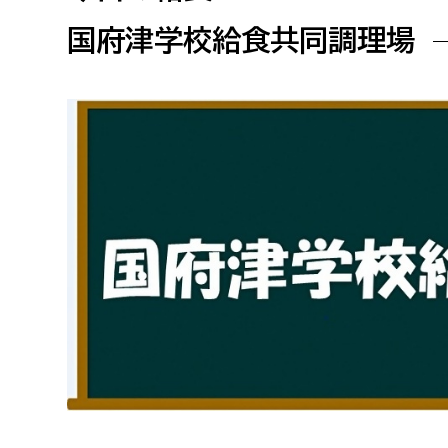
高校生・大学生など
国府津学校給食共同調理場
若者
妊産婦
市民部
防災部
地域政策課
防災対
高齢者
地域安全課
障がい者
人権・男女共同参画課
戸籍住民課
傷病者
事業者
福祉健康部
子ども
労働者