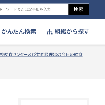
かんたん
検索
組織から
探す
目的を選択
校給食センター及び共同調理場の今日の給食
公営事業部
支援や給付を受けたい
消防
事業課
届け出や申請をしたい
証明書がほしい