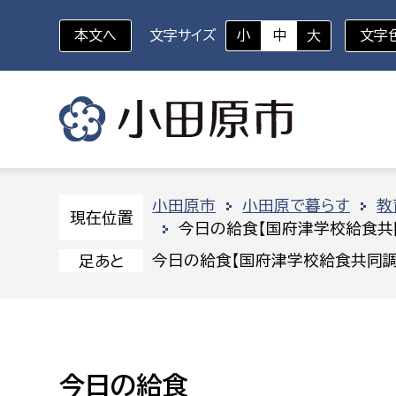
本文へ
文字サイズ
小
中
大
文字
いざというときに
対象者を選択
組織から探す
小田原市
小田原で暮らす
教
現在位置
今日の給食【国府津学校給食共
部に属さない室
企画部
新生児・乳幼児
今日の給食【国府津学校給食共同調
足あと
休日救急外来
防
秘書室
企画政
幼稚園児・保育園児
広報広聴室
財政課
コンプライアンス推進室
資産マ
小・中学生
今日の給食
デジタ