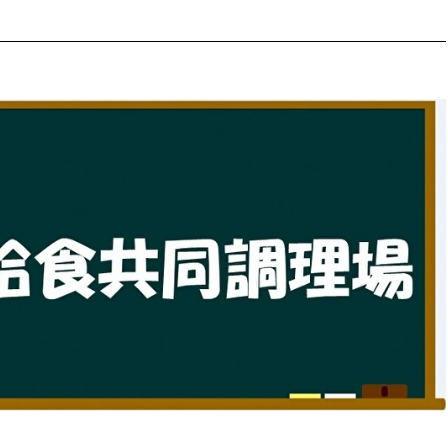
防災・安全
市税総務課
市民税課
福祉・健康
資産税課
環境・エネルギー
文化部
策課
文化政策課
地域経済
生涯学習課
都市基盤
文化財課
図書館
文化・生涯学習
スポーツ課
小田原城総合管理事
市民活動・地域づくり
若者部
経済部
行政経営