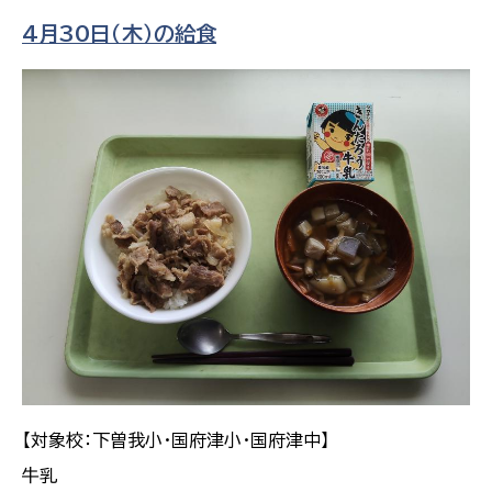
4月30日（木）の給食
【対象校：下曽我小・国府津小・国府津中】
牛乳