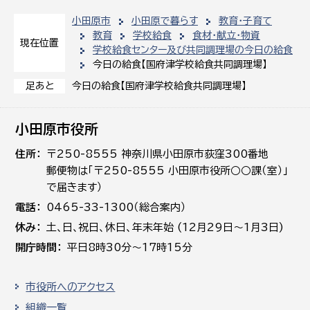
小田原市
小田原で暮らす
教育・子育て
教育
学校給食
食材・献立・物資
現在位置
学校給食センター及び共同調理場の今日の給食
今日の給食【国府津学校給食共同調理場】
今日の給食【国府津学校給食共同調理場】
足あと
小田原市役所
住所
〒250-8555 神奈川県小田原市荻窪300番地
郵便物は「〒250-8555 小田原市役所○○課（室）」
で届きます）
電話
0465-33-1300（総合案内）
休み
土､日､祝日、休日、年末年始 (12月29日～1月3日)
開庁時間
平日8時30分～17時15分
市役所へのアクセス
組織一覧