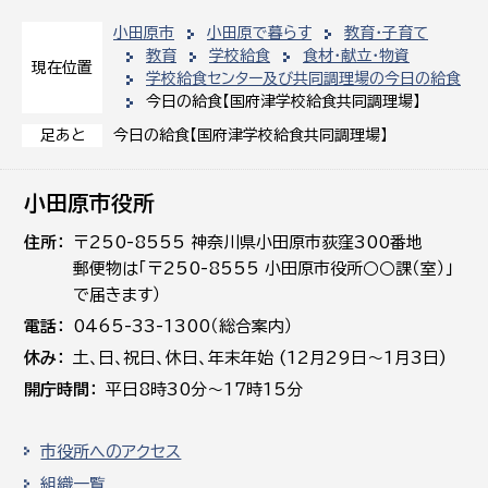
小田原市
小田原で暮らす
教育・子育て
教育
学校給食
食材・献立・物資
現在位置
学校給食センター及び共同調理場の今日の給食
今日の給食【国府津学校給食共同調理場】
今日の給食【国府津学校給食共同調理場】
足あと
小田原市役所
住所
〒250-8555 神奈川県小田原市荻窪300番地
郵便物は「〒250-8555 小田原市役所○○課（室）」
で届きます）
電話
0465-33-1300（総合案内）
休み
土､日､祝日、休日、年末年始 (12月29日～1月3日)
開庁時間
平日8時30分～17時15分
市役所へのアクセス
組織一覧