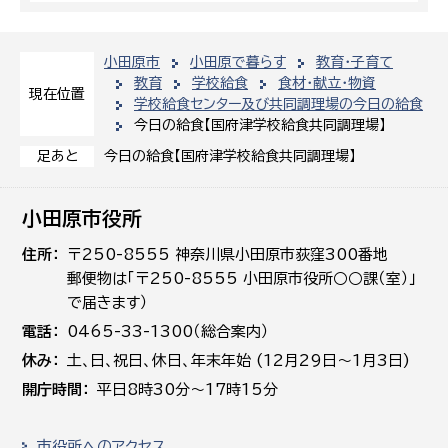
小田原市
小田原で暮らす
教育・子育て
教育
学校給食
食材・献立・物資
現在位置
学校給食センター及び共同調理場の今日の給食
今日の給食【国府津学校給食共同調理場】
今日の給食【国府津学校給食共同調理場】
足あと
小田原市役所
住所
〒250-8555 神奈川県小田原市荻窪300番地
郵便物は「〒250-8555 小田原市役所○○課（室）」
で届きます）
電話
0465-33-1300（総合案内）
休み
土､日､祝日、休日、年末年始 (12月29日～1月3日)
開庁時間
平日8時30分～17時15分
市役所へのアクセス