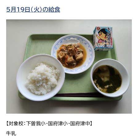
5月19日（火）の給食
【対象校：下曽我小・国府津小・国府津中】
牛乳