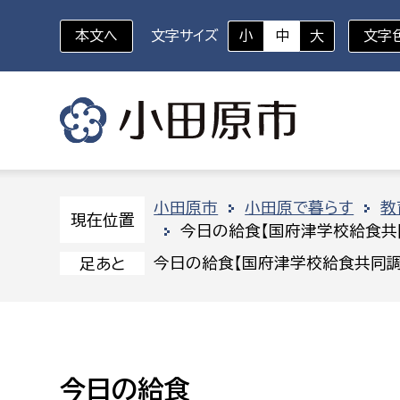
本文へ
文字サイズ
小
中
大
文字
いざというときに
対象者を選択
組織から探す
小田原市
小田原で暮らす
教
現在位置
今日の給食【国府津学校給食共
部に属さない室
企画部
新生児・乳幼児
今日の給食【国府津学校給食共同調
足あと
休日救急外来
防
秘書室
企画政
幼稚園児・保育園児
広報広聴室
財政課
コンプライアンス推進室
資産マ
小・中学生
今日の給食
デジタ