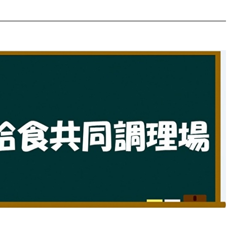
防災・安全
市税総務課
市民税課
福祉・健康
資産税課
環境・エネルギー
文化部
策課
文化政策課
地域経済
生涯学習課
都市基盤
文化財課
図書館
文化・生涯学習
スポーツ課
小田原城総合管理事
市民活動・地域づくり
若者部
経済部
行政経営