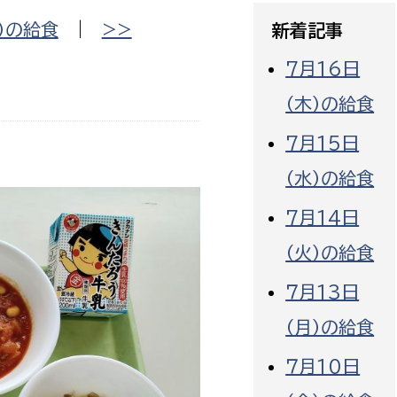
政策課
産業政策課
）の給食
|
>>
新着記事
観光
若者支援課
観光課
7月16日
農政課
消防
（木）の給食
水産海浜課
7月15日
病院
（水）の給食
市議会
理者
市立総合医療センタ
7月14日
（火）の給食
患者サポートセンター
病院管理局：経営管理
７月13日
病院管理局：施設用度
（月）の給食
病院管理局：医事課
７月10日