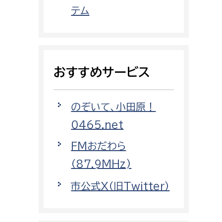
都市政策課
テム
都市計画課
地域交通課
建築指導課
おすすめサービス
開発審査課
のぞいて、小田原！
ー
消防
0465.net
消防総務課
FMおだわら
課
予防課
（87.9MHz)
課
警防計画課
市公式X（旧Twitter）
救急課
情報司令課