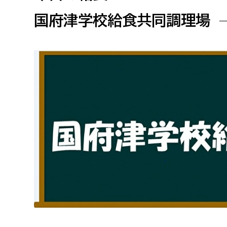
高校生・大学生など
国府津学校給食共同調理場
若者
妊産婦
市民部
防災部
地域政策課
防災対
高齢者
地域安全課
障がい者
人権・男女共同参画課
戸籍住民課
傷病者
事業者
福祉健康部
子ども
労働者