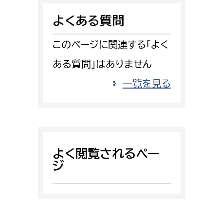
消防課
よくある質問
警防第1課
警防第2課
このページに関連する「よく
ある質問」はありません
局
監査事務局
一覧を見る
局
監査事務局
よく閲覧されるペー
ジ