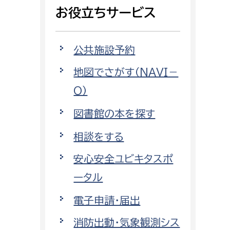
相談をしたい
お役立ちサービス
支払いをしたい
公共施設予約
働きたい
地図でさがす（NAVI－
環境部
O）
環境政策課
遊びたい
図書館の本を探す
ゼロカーボン推進課
小田原のことを知りたい
環境保護課
相談をする
環境事業センター
安心安全ユビキタスポ
イベント・講座などに参加したい
ータル
務所
まちづくりに関わりたい
電子申請・届出
都市部
消防出動・気象観測シス