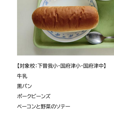
建築課
上下水道局
教育部
経営総務課
教育総
給排水業務課
保健給
【対象校：下曽我小・国府津小・国府津中】
水道整備課
教育指
下水道整備課
牛乳
浄水管理課
黒パン
ポークビーンズ
農業委員会事務局
議会局
ベーコンと野菜のソテー
農業委員会事務局
議会総