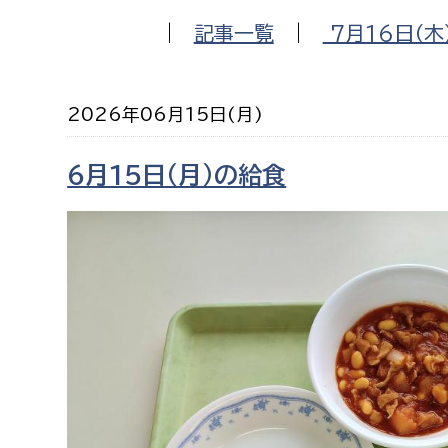
福祉政策課
子ども
|
記事一覧
|
7月16日（木
求職者
生活援護課
子ども
高齢介護課
保育課
外国人
2026年06月15日(月)
障がい福祉課
保険課
ペット
6月15日（月）の給食
健康づくり課
建設部
会計管
建設政策課
出納室
国県事業推進課
土木管理課
道水路整備課
みどり公園課