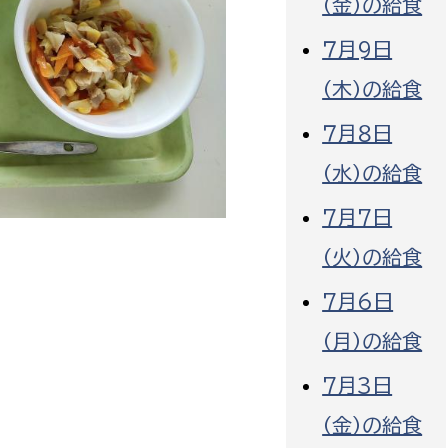
（金）の給食
７月9日
（木）の給食
７月８日
選挙管理委員会事務
（水）の給食
務課
選挙管理委員会事務
7月7日
食課
（火）の給食
導課
7月6日
（月）の給食
7月3日
（金）の給食
務課