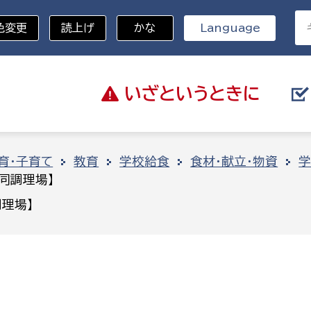
色変更
読上げ
かな
Language
いざと
いうときに
分野を選択
育・子育て
教育
学校給食
食材・献立・物資
学
同調理場】
総務部
戸籍
理場】
災・ハザードマップ
避難場所
策課
総務課
税
職員課
ネジメント課
財産管理課
教育・子育て
ル推進課
契約検査課