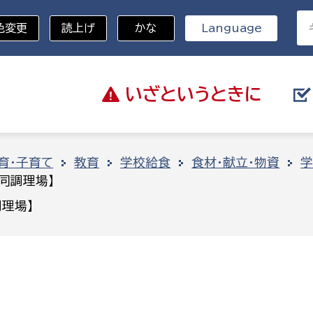
色変更
読上げ
かな
Language
いざと
いうときに
分野を選択
育・子育て
教育
学校給食
食材・献立・物資
学
同調理場】
総務部
戸籍
理場】
災・ハザードマップ
避難場所
策課
総務課
税
職員課
ネジメント課
財産管理課
教育・子育て
ル推進課
契約検査課