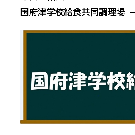
高校生・大学生など
国府津学校給食共同調理場
若者
妊産婦
市民部
防災部
地域政策課
防災対
高齢者
地域安全課
障がい者
人権・男女共同参画課
戸籍住民課
傷病者
事業者
福祉健康部
子ども
労働者