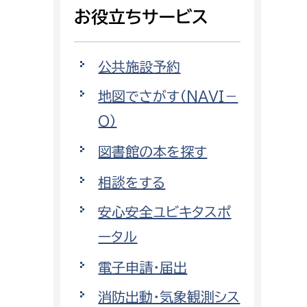
相談をしたい
お役立ちサービス
支払いをしたい
公共施設予約
働きたい
地図でさがす（NAVI－
環境部
O）
環境政策課
遊びたい
図書館の本を探す
ゼロカーボン推進課
小田原のことを知りたい
環境保護課
相談をする
環境事業センター
安心安全ユビキタスポ
イベント・講座などに参加したい
ータル
務所
まちづくりに関わりたい
電子申請・届出
都市部
消防出動・気象観測シス