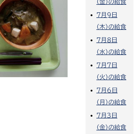
（金）の給食
７月9日
（木）の給食
７月８日
選挙管理委員会事務
（水）の給食
務課
選挙管理委員会事務
7月7日
食課
（火）の給食
導課
7月6日
（月）の給食
7月3日
（金）の給食
務課