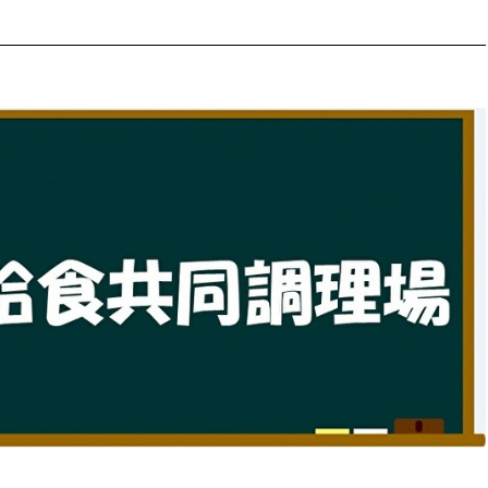
防災・安全
市税総務課
市民税課
福祉・健康
資産税課
環境・エネルギー
文化部
策課
文化政策課
地域経済
生涯学習課
都市基盤
文化財課
図書館
文化・生涯学習
スポーツ課
小田原城総合管理事
市民活動・地域づくり
若者部
経済部
行政経営