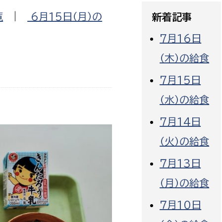
政策課
産業政策課
覧
|
6月15日（月）の
新着記事
観光
若者支援課
観光課
7月16日
農政課
消防
（木）の給食
水産海浜課
7月15日
病院
（水）の給食
市議会
理者
市立総合医療センタ
7月14日
（火）の給食
患者サポートセンター
病院管理局：経営管理
７月13日
病院管理局：施設用度
（月）の給食
病院管理局：医事課
７月10日