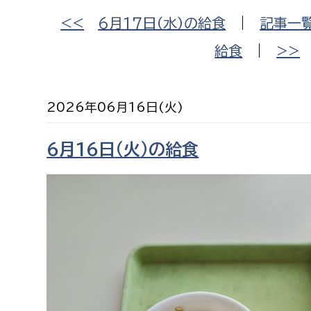
福祉政策課
子ども
<<
6月17日（水）の給食
|
記事一
求職者
生活援護課
子ども
給食
|
>>
高齢介護課
保育課
外国人
障がい福祉課
2026年06月16日(火)
保険課
ペット
健康づくり課
6月16日（火）の給食
建設部
会計管
建設政策課
出納室
国県事業推進課
土木管理課
道水路整備課
みどり公園課