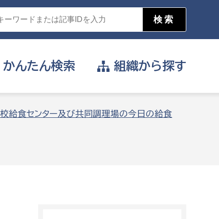
かんたん
検索
組織から
探す
目的を選択
校給食センター及び共同調理場の今日の給食
公営事業部
支援や給付を受けたい
消防
事業課
届け出や申請をしたい
証明書がほしい