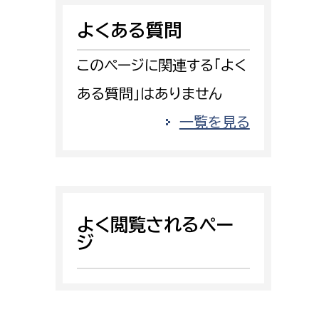
消防課
よくある質問
警防第1課
警防第2課
このページに関連する「よく
ある質問」はありません
局
監査事務局
一覧を見る
局
監査事務局
よく閲覧されるペー
ジ