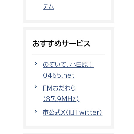
都市政策課
テム
都市計画課
地域交通課
建築指導課
おすすめサービス
開発審査課
のぞいて、小田原！
ー
消防
0465.net
消防総務課
FMおだわら
課
予防課
（87.9MHz)
課
警防計画課
市公式X（旧Twitter）
救急課
情報司令課