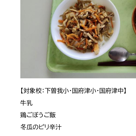
建築課
上下水道局
教育部
経営総務課
教育総
給排水業務課
保健給
水道整備課
教育指
下水道整備課
【対象校：下曽我小・国府津小・国府津中】
浄水管理課
牛乳
鶏ごぼうご飯
農業委員会事務局
議会局
冬瓜のピリ辛汁
農業委員会事務局
議会総