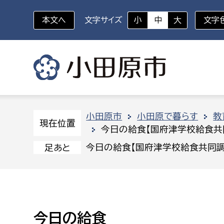
本文へ
文字サイズ
小
中
大
文字
いざというときに
対象者を選択
組織から探す
小田原市
小田原で暮らす
教
現在位置
今日の給食【国府津学校給食共
部に属さない室
企画部
新生児・乳幼児
今日の給食【国府津学校給食共同調
足あと
休日救急外来
防
秘書室
企画政
幼稚園児・保育園児
広報広聴室
財政課
コンプライアンス推進室
資産マ
小・中学生
今日の給食
デジタ