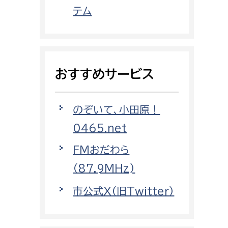
都市政策課
テム
都市計画課
地域交通課
建築指導課
おすすめサービス
開発審査課
のぞいて、小田原！
ー
消防
0465.net
消防総務課
FMおだわら
課
予防課
（87.9MHz)
課
警防計画課
市公式X（旧Twitter）
救急課
情報司令課