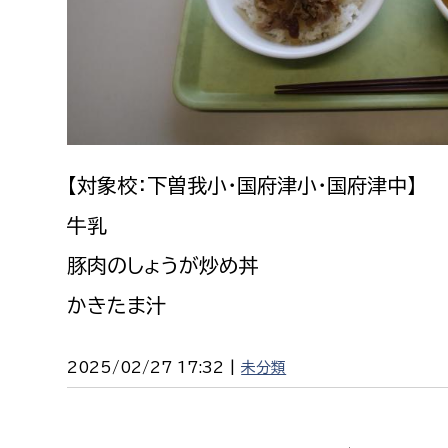
建築課
上下水道局
教育部
【対象校：下曽我小・国府津小・国府津中】
経営総務課
教育総
給排水業務課
保健給
牛乳
水道整備課
教育指
豚肉のしょうが炒め丼
下水道整備課
かきたま汁
浄水管理課
2025/02/27 17:32 |
未分類
農業委員会事務局
議会局
農業委員会事務局
議会総