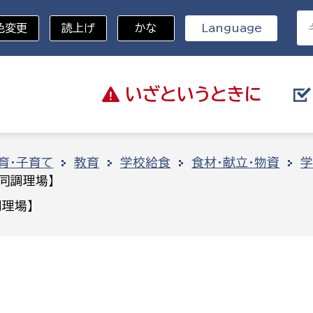
色変更
読上げ
かな
Language
いざと
いうときに
分野を選択
育・子育て
教育
学校給食
食材・献立・物資
学
同調理場】
総務部
戸籍
理場】
災・ハザードマップ
避難場所
策課
総務課
税
職員課
ネジメント課
財産管理課
教育・子育て
ル推進課
契約検査課