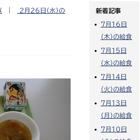
政策課
産業政策課
覧
|
2月26日（水）の
新着記事
観光
若者支援課
観光課
7月16日
農政課
消防
（木）の給食
水産海浜課
7月15日
病院
（水）の給食
市議会
理者
市立総合医療センタ
7月14日
（火）の給食
患者サポートセンター
病院管理局：経営管理
７月13日
病院管理局：施設用度
（月）の給食
病院管理局：医事課
７月10日