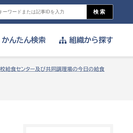
かんたん
検索
組織から
探す
目的を選択
校給食センター及び共同調理場の今日の給食
公営事業部
支援や給付を受けたい
消防
事業課
届け出や申請をしたい
証明書がほしい