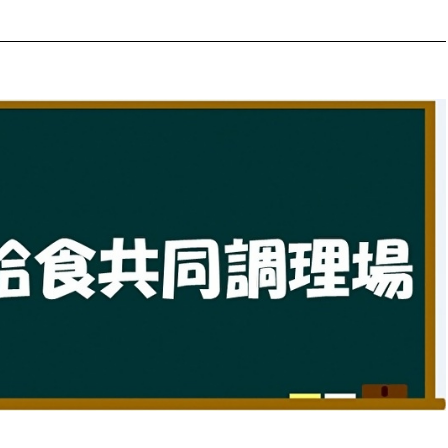
防災・安全
市税総務課
市民税課
福祉・健康
資産税課
環境・エネルギー
文化部
策課
文化政策課
地域経済
生涯学習課
都市基盤
文化財課
図書館
文化・生涯学習
スポーツ課
小田原城総合管理事
市民活動・地域づくり
若者部
経済部
行政経営