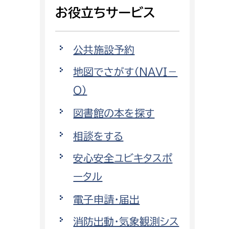
相談をしたい
お役立ちサービス
支払いをしたい
公共施設予約
働きたい
地図でさがす（NAVI－
環境部
O）
環境政策課
遊びたい
図書館の本を探す
ゼロカーボン推進課
小田原のことを知りたい
環境保護課
相談をする
環境事業センター
安心安全ユビキタスポ
イベント・講座などに参加したい
ータル
務所
まちづくりに関わりたい
電子申請・届出
都市部
消防出動・気象観測シス