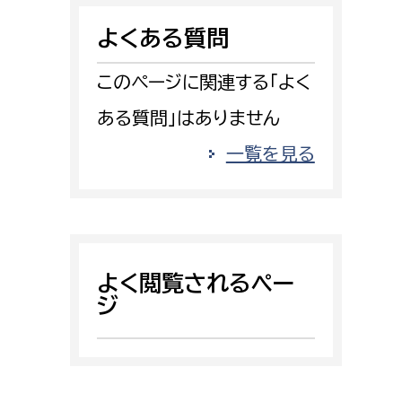
消防課
よくある質問
警防第1課
警防第2課
このページに関連する「よく
ある質問」はありません
局
監査事務局
一覧を見る
局
監査事務局
よく閲覧されるペー
ジ