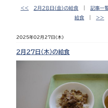
福祉政策課
子ども
<<
2月28日（金）の給食
|
記事一
求職者
生活援護課
子ども
給食
|
>>
高齢介護課
保育課
外国人
障がい福祉課
2025年02月27日(木)
保険課
ペット
健康づくり課
2月27日（木）の給食
建設部
会計管
建設政策課
出納室
国県事業推進課
土木管理課
道水路整備課
みどり公園課