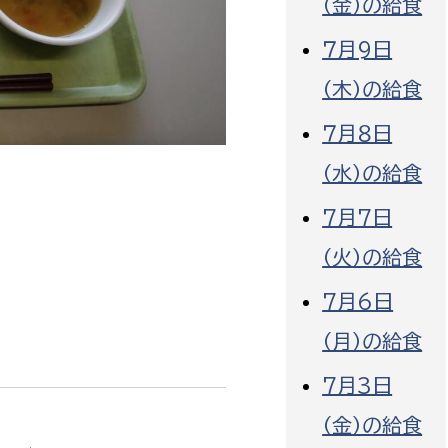
（金）の給食
７月9日
（木）の給食
７月８日
選挙管理委員会事務
（水）の給食
務課
選挙管理委員会事務
7月7日
食課
（火）の給食
導課
7月6日
（月）の給食
7月3日
（金）の給食
務課