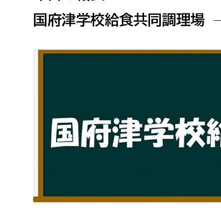
高校生・大学生など
国府津学校給食共同調理場
若者
妊産婦
市民部
防災部
地域政策課
防災対
高齢者
地域安全課
障がい者
人権・男女共同参画課
戸籍住民課
傷病者
事業者
福祉健康部
子ども
労働者