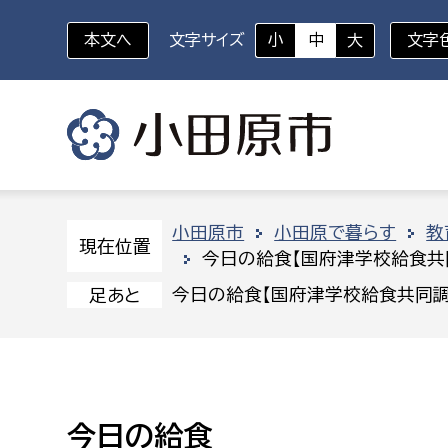
本文へ
文字サイズ
小
中
大
文字
いざというときに
対象者を選択
組織から探す
小田原市
小田原で暮らす
教
現在位置
今日の給食【国府津学校給食共
部に属さない室
企画部
新生児・乳幼児
今日の給食【国府津学校給食共同調
足あと
休日救急外来
防
秘書室
企画政
幼稚園児・保育園児
広報広聴室
財政課
コンプライアンス推進室
資産マ
小・中学生
今日の給食
デジタ