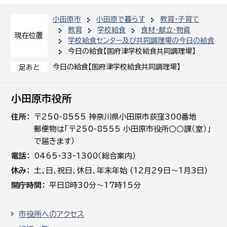
小田原市
小田原で暮らす
教育・子育て
教育
学校給食
食材・献立・物資
現在位置
学校給食センター及び共同調理場の今日の給食
今日の給食【国府津学校給食共同調理場】
今日の給食【国府津学校給食共同調理場】
足あと
小田原市役所
住所
〒250-8555 神奈川県小田原市荻窪300番地
郵便物は「〒250-8555 小田原市役所○○課（室）」
で届きます）
電話
0465-33-1300（総合案内）
休み
土､日､祝日、休日、年末年始 (12月29日～1月3日)
開庁時間
平日8時30分～17時15分
市役所へのアクセス