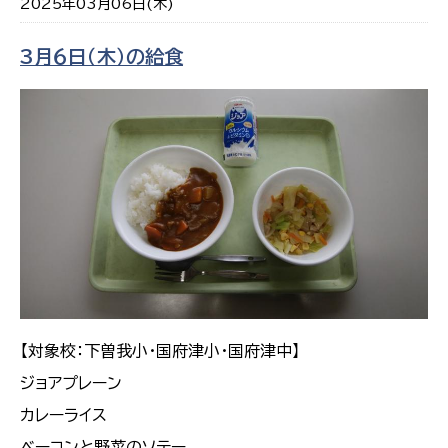
2025年03月06日(木)
3月６日（木）の給食
【対象校：下曽我小・国府津小・国府津中】
ジョアプレーン
カレーライス
ベーコンと野菜のソテー