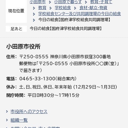
小田原市
小田原で暮らす
教育・子育て
教育
学校給食
食材・献立・物資
現在位置
学校給食センター及び共同調理場の今日の給食
今日の給食【国府津学校給食共同調理場】
今日の給食【国府津学校給食共同調理場】
足あと
小田原市役所
住所
〒250-8555 神奈川県小田原市荻窪300番地
郵便物は「〒250-8555 小田原市役所○○課（室）」
で届きます）
電話
0465-33-1300（総合案内）
休み
土､日､祝日、休日、年末年始 (12月29日～1月3日)
開庁時間
平日8時30分～17時15分
市役所へのアクセス
組織一覧