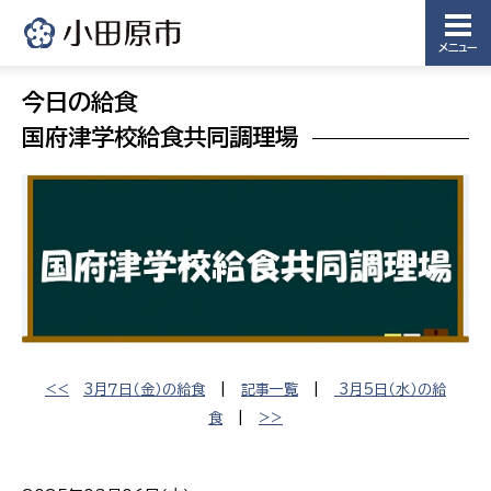
メニュー
今日の給食
国府津学校給食共同調理場
<<
3月７日（金）の給食
|
記事一覧
|
3月5日（水）の給
食
|
>>