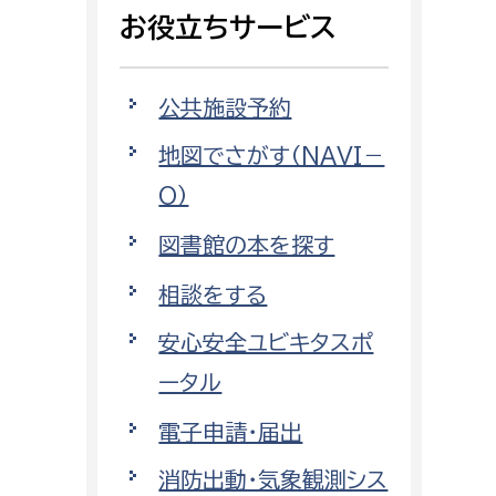
相談をしたい
お役立ちサービス
支払いをしたい
公共施設予約
働きたい
地図でさがす（NAVI－
環境部
O）
環境政策課
遊びたい
図書館の本を探す
ゼロカーボン推進課
小田原のことを知りたい
環境保護課
相談をする
環境事業センター
安心安全ユビキタスポ
イベント・講座などに参加したい
ータル
務所
まちづくりに関わりたい
電子申請・届出
都市部
消防出動・気象観測シス