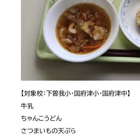
建築課
上下水道局
教育部
経営総務課
教育総
給排水業務課
保健給
水道整備課
教育指
下水道整備課
【対象校：下曽我小・国府津小・国府津中】
浄水管理課
牛乳
ちゃんこうどん
農業委員会事務局
議会局
さつまいもの天ぷら
農業委員会事務局
議会総