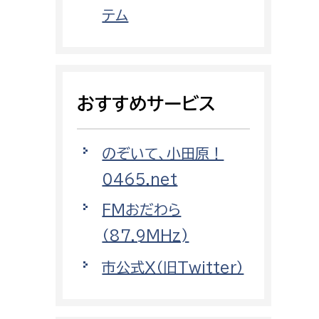
都市政策課
テム
都市計画課
地域交通課
建築指導課
おすすめサービス
開発審査課
のぞいて、小田原！
ー
消防
0465.net
消防総務課
FMおだわら
課
予防課
（87.9MHz)
課
警防計画課
市公式X（旧Twitter）
救急課
情報司令課