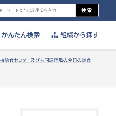
かんたん
検索
組織から
探す
目的を選択
校給食センター及び共同調理場の今日の給食
公営事業部
支援や給付を受けたい
消防
事業課
届け出や申請をしたい
証明書がほしい