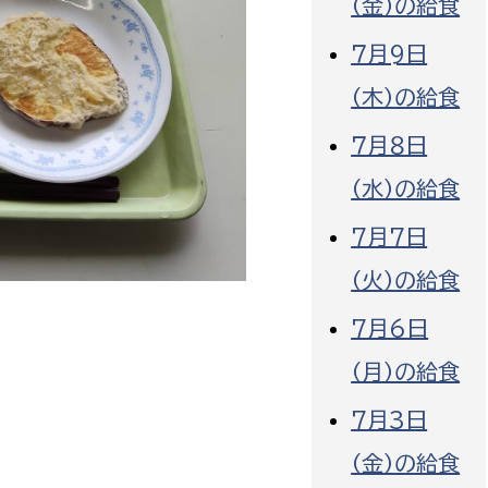
（金）の給食
７月9日
（木）の給食
７月８日
選挙管理委員会事務
（水）の給食
務課
選挙管理委員会事務
7月7日
食課
（火）の給食
導課
7月6日
（月）の給食
7月3日
（金）の給食
務課