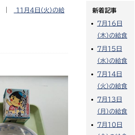
政策課
産業政策課
|
11月4日（火）の給
新着記事
観光
若者支援課
観光課
7月16日
農政課
消防
（木）の給食
水産海浜課
7月15日
病院
（水）の給食
市議会
理者
市立総合医療センタ
7月14日
（火）の給食
患者サポートセンター
病院管理局：経営管理
７月13日
病院管理局：施設用度
（月）の給食
病院管理局：医事課
７月10日