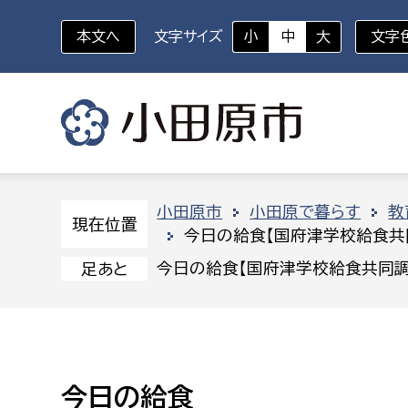
本文へ
文字サイズ
小
中
大
文字
いざというときに
対象者を選択
組織から探す
小田原市
小田原で暮らす
教
現在位置
今日の給食【国府津学校給食共
部に属さない室
企画部
新生児・乳幼児
今日の給食【国府津学校給食共同調
足あと
休日救急外来
防
秘書室
企画政
幼稚園児・保育園児
広報広聴室
財政課
コンプライアンス推進室
資産マ
小・中学生
今日の給食
デジタ