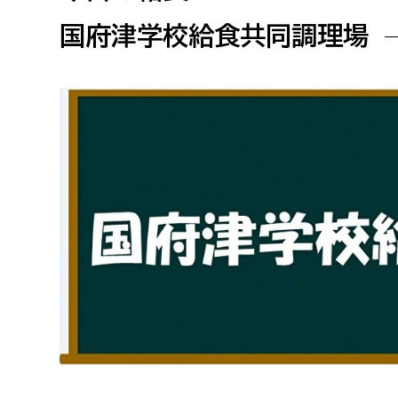
高校生・大学生など
国府津学校給食共同調理場
若者
妊産婦
市民部
防災部
地域政策課
防災対
高齢者
地域安全課
障がい者
人権・男女共同参画課
戸籍住民課
傷病者
事業者
福祉健康部
子ども
労働者