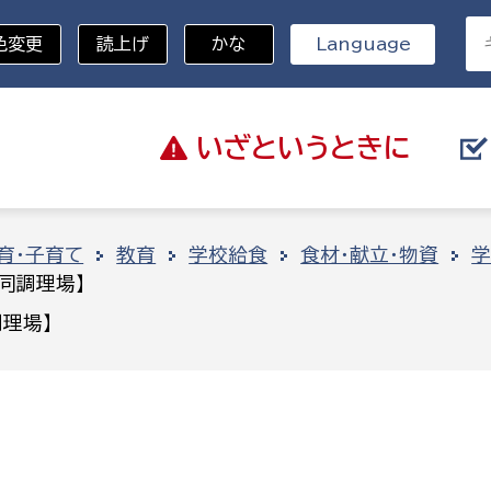
色変更
読上げ
かな
Language
いざと
いうときに
分野を選択
育・子育て
教育
学校給食
食材・献立・物資
学
同調理場】
総務部
戸籍
理場】
災・ハザードマップ
避難場所
策課
総務課
税
職員課
ネジメント課
財産管理課
教育・子育て
ル推進課
契約検査課