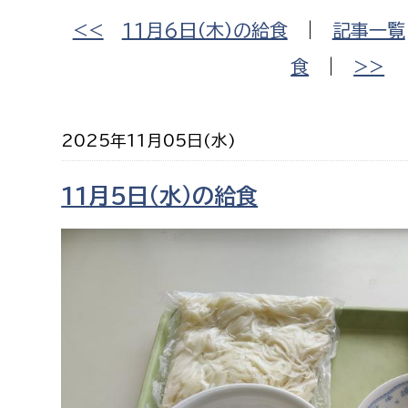
福祉政策課
子ども
<<
11月6日（木）の給食
|
記事一覧
求職者
生活援護課
子ども
食
|
>>
高齢介護課
保育課
外国人
障がい福祉課
2025年11月05日(水)
保険課
ペット
健康づくり課
11月5日（水）の給食
建設部
会計管
建設政策課
出納室
国県事業推進課
土木管理課
道水路整備課
みどり公園課