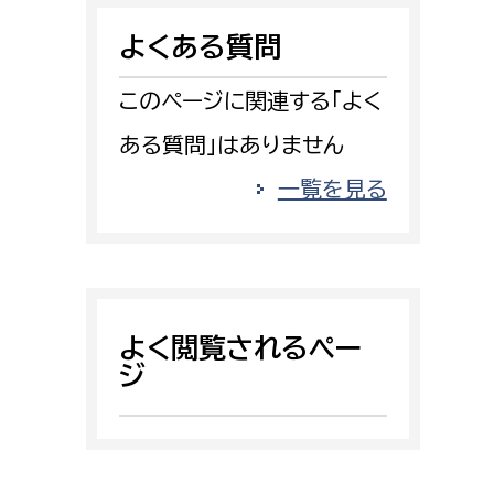
消防課
よくある質問
警防第1課
警防第2課
このページに関連する「よく
ある質問」はありません
局
監査事務局
一覧を見る
局
監査事務局
よく閲覧されるペー
ジ