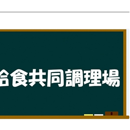
防災・安全
市税総務課
市民税課
福祉・健康
資産税課
環境・エネルギー
文化部
策課
文化政策課
地域経済
生涯学習課
都市基盤
文化財課
図書館
文化・生涯学習
スポーツ課
小田原城総合管理事
市民活動・地域づくり
若者部
経済部
行政経営