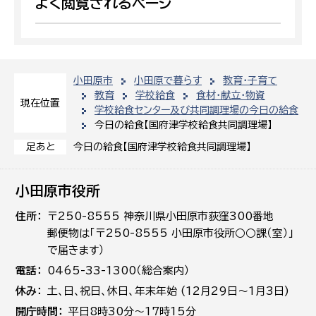
よく閲覧されるページ
小田原市
小田原で暮らす
教育・子育て
教育
学校給食
食材・献立・物資
現在位置
学校給食センター及び共同調理場の今日の給食
今日の給食【国府津学校給食共同調理場】
今日の給食【国府津学校給食共同調理場】
足あと
小田原市役所
住所
〒250-8555 神奈川県小田原市荻窪300番地
郵便物は「〒250-8555 小田原市役所○○課（室）」
で届きます）
電話
0465-33-1300（総合案内）
休み
土､日､祝日、休日、年末年始 (12月29日～1月3日)
開庁時間
平日8時30分～17時15分