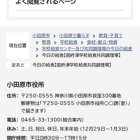
よく閲覧されるページ
小田原市
小田原で暮らす
教育・子育て
教育
学校給食
食材・献立・物資
現在位置
学校給食センター及び共同調理場の今日の給食
今日の給食【国府津学校給食共同調理場】
今日の給食【国府津学校給食共同調理場】
足あと
小田原市役所
住所
〒250-8555 神奈川県小田原市荻窪300番地
郵便物は「〒250-8555 小田原市役所○○課（室）」
で届きます）
電話
0465-33-1300（総合案内）
休み
土､日､祝日、休日、年末年始 (12月29日～1月3日)
開庁時間
平日8時30分～17時15分