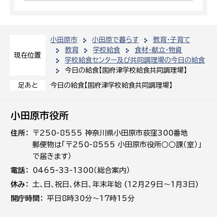
小田原市
小田原で暮らす
教育・子育て
教育
学校給食
食材・献立・物資
現在位置
学校給食センター及び共同調理場の今日の給食
今日の給食【国府津学校給食共同調理場】
今日の給食【国府津学校給食共同調理場】
足あと
小田原市役所
住所
〒250-8555 神奈川県小田原市荻窪300番地
郵便物は「〒250-8555 小田原市役所○○課（室）」
で届きます）
電話
0465-33-1300（総合案内）
休み
土､日､祝日、休日、年末年始 (12月29日～1月3日)
開庁時間
平日8時30分～17時15分