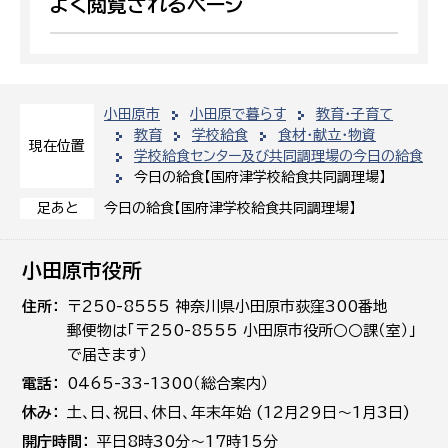
よく閲覧されるページ
小田原市
小田原で暮らす
教育・子育て
教育
学校給食
食材・献立・物資
現在位置
学校給食センター及び共同調理場の今日の給食
今日の給食【国府津学校給食共同調理場】
今日の給食【国府津学校給食共同調理場】
足あと
小田原市役所
住所
〒250-8555 神奈川県小田原市荻窪300番地
郵便物は「〒250-8555 小田原市役所○○課（室）」
で届きます）
電話
0465-33-1300（総合案内）
休み
土､日､祝日、休日、年末年始 (12月29日～1月3日)
開庁時間
平日8時30分～17時15分