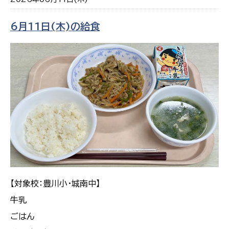
6月11日(木)の給食
【対象校：豊川小・城南中】
牛乳
ごはん