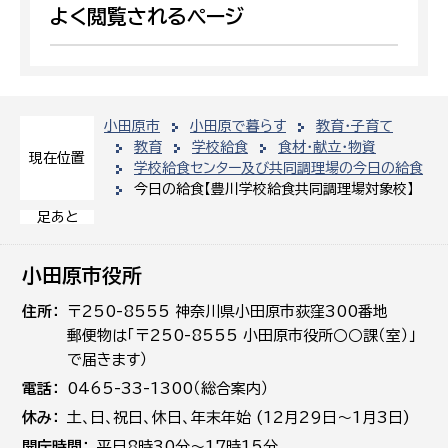
よく閲覧されるページ
小田原市
小田原で暮らす
教育・子育て
教育
学校給食
食材・献立・物資
現在位置
学校給食センター及び共同調理場の今日の給食
今日の給食【豊川学校給食共同調理場対象校】
足あと
小田原市役所
住所
〒250-8555 神奈川県小田原市荻窪300番地
郵便物は「〒250-8555 小田原市役所○○課（室）」
で届きます）
電話
0465-33-1300（総合案内）
休み
土､日､祝日、休日、年末年始 (12月29日～1月3日)
開庁時間
平日8時30分～17時15分