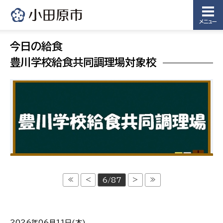
メニュー
今日の給食
豊川学校給食共同調理場対象校
≪
<
>
≫
6/87
2026年06月11日(木)