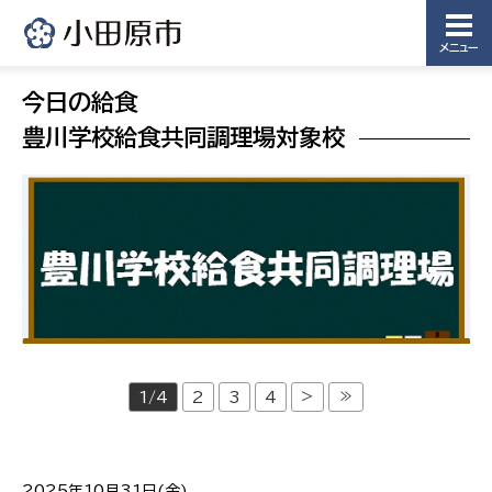
メニュー
今日の給食
豊川学校給食共同調理場対象校
>
≫
1/4
2
3
4
2025年10月31日(金)