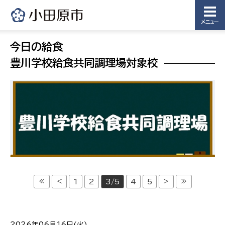
メニュー
今日の給食
豊川学校給食共同調理場対象校
≪
<
>
≫
1
2
3/5
4
5
2026年06月16日(火)