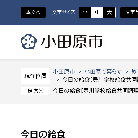
本文へ
文字サイズ
小
中
大
文字
いざというときに
対象者を選択
組織から探す
小田原市
小田原で暮らす
教
現在位置
今日の給食【豊川学校給食共同
部に属さない室
企画部
新生児・乳幼児
今日の給食【豊川学校給食共同調理
足あと
休日救急外来
防
秘書室
企画政
幼稚園児・保育園児
広報広聴室
財政課
コンプライアンス推進室
資産マ
小・中学生
今日の給食
デジタ