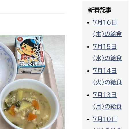
政策課
産業政策課
新着記事
観光
若者支援課
観光課
7月16日
農政課
消防
(木)の給食
水産海浜課
病院
7月15日
(水)の給食
市議会
理者
市立総合医療センタ
7月14日
(火)の給食
患者サポートセンター
病院管理局：経営管理
7月13日
病院管理局：施設用度
(月)の給食
病院管理局：医事課
7月10日