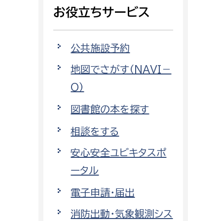
相談をしたい
お役立ちサービス
支払いをしたい
公共施設予約
働きたい
地図でさがす（NAVI－
環境部
O）
環境政策課
遊びたい
図書館の本を探す
ゼロカーボン推進課
小田原のことを知りたい
環境保護課
相談をする
環境事業センター
安心安全ユビキタスポ
イベント・講座などに参加したい
ータル
務所
まちづくりに関わりたい
電子申請・届出
都市部
消防出動・気象観測シス