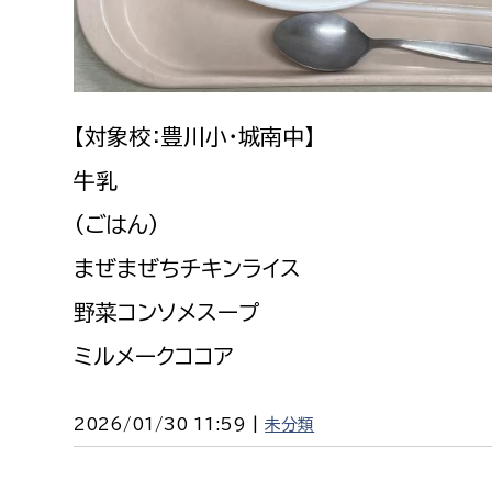
建築課
【対象校：豊川小・城南中】
上下水道局
教育部
牛乳
経営総務課
教育総
（ごはん）
給排水業務課
保健給
まぜまぜちチキンライス
水道整備課
教育指
野菜コンソメスープ
下水道整備課
ミルメークココア
浄水管理課
農業委員会事務局
議会局
2026/01/30 11:59 |
未分類
農業委員会事務局
議会総