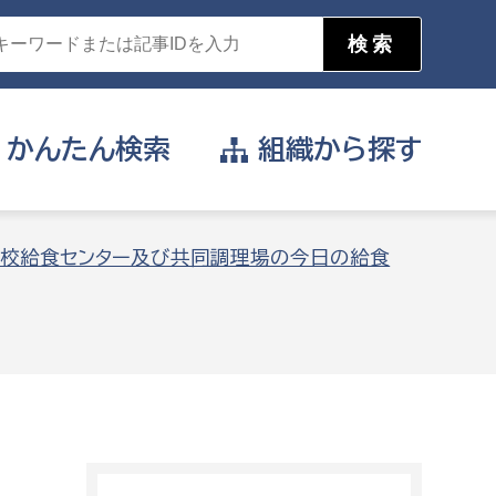
かんたん
検索
組織から
探す
目的を選択
校給食センター及び共同調理場の今日の給食
公営事業部
支援や給付を受けたい
消防
事業課
届け出や申請をしたい
証明書がほしい