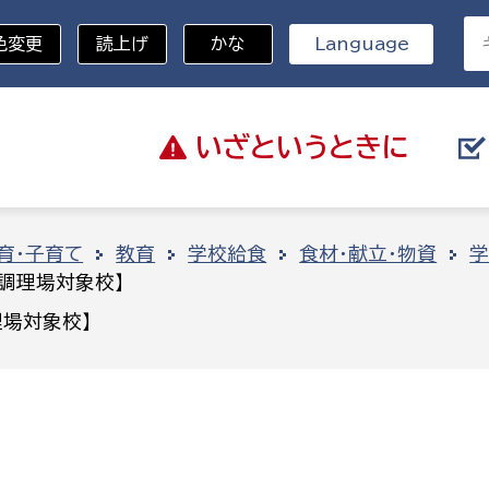
色変更
読上げ
かな
Language
いざと
いうときに
分野を選択
育・子育て
教育
学校給食
食材・献立・物資
学
調理場対象校】
総務部
戸籍
場対象校】
災・ハザードマップ
避難場所
策課
総務課
税
職員課
ネジメント課
財産管理課
教育・子育て
ル推進課
契約検査課