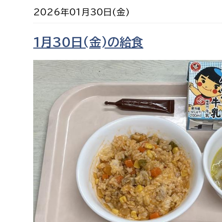
福祉政策課
子ども
2026年01月30日(金)
求職者
生活援護課
子ども
1月30日(金)の給食
高齢介護課
保育課
外国人
障がい福祉課
保険課
ペット
健康づくり課
建設部
会計管
建設政策課
出納室
国県事業推進課
土木管理課
道水路整備課
みどり公園課