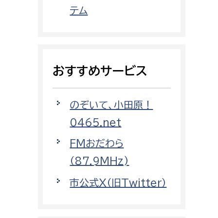
都市政策課
テム
都市計画課
地域交通課
建築指導課
おすすめサービス
開発審査課
のぞいて、小田原！
ー
消防
0465.net
消防総務課
FMおだわら
課
予防課
（87.9MHz)
課
警防計画課
市公式X（旧Twitter）
救急課
情報司令課