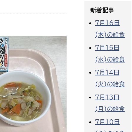
政策課
産業政策課
新着記事
観光
若者支援課
観光課
7月16日
農政課
消防
(木)の給食
水産海浜課
病院
7月15日
(水)の給食
市議会
理者
市立総合医療センタ
7月14日
(火)の給食
患者サポートセンター
病院管理局：経営管理
7月13日
病院管理局：施設用度
(月)の給食
病院管理局：医事課
7月10日