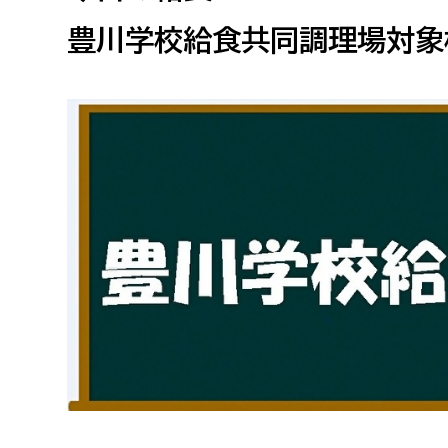
高校生・大学生など
豊川学校給食共同調理場対象
若者
妊産婦
市民部
防災部
地域政策課
防災対
高齢者
地域安全課
障がい者
人権・男女共同参画課
戸籍住民課
傷病者
事業者
福祉健康部
子ども
労働者