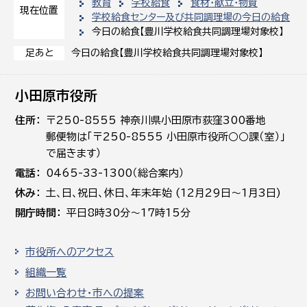
教育
学校給食
食材・献立・物資
現在位置
学校給食センター及び共同調理場の今日の給食
今日の給食【豊川学校給食共同調理場対象校】
今日の給食【豊川学校給食共同調理場対象校】
足あと
小田原市役所
住所
〒250-8555 神奈川県小田原市荻窪300番地
郵便物は「〒250-8555 小田原市役所○○課（室）」
で届きます）
電話
0465-33-1300（総合案内）
休み
土､日､祝日、休日、年末年始 (12月29日～1月3日)
開庁時間
平日8時30分～17時15分
市役所へのアクセス
組織一覧
お問い合わせ・市への提案