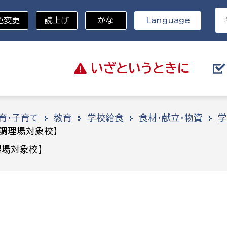
色変更
読上げ
かな
Language
いざと
いうときに
分野を選択
育・子育て
教育
学校給食
食材・献立・物資
学
調理場対象校】
総務部
戸籍
場対象校】
災・ハザードマップ
避難場所
策課
総務課
税
職員課
ネジメント課
財産管理課
教育・子育て
ル推進課
契約検査課