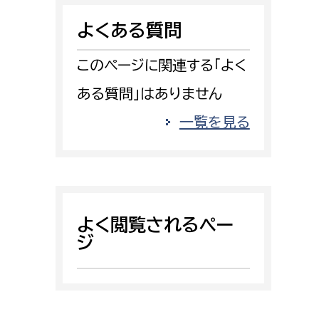
消防課
よくある質問
警防第1課
警防第2課
このページに関連する「よく
ある質問」はありません
局
監査事務局
一覧を見る
局
監査事務局
よく閲覧されるペー
ジ