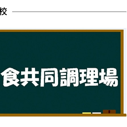
防災・安全
市税総務課
校
市民税課
福祉・健康
資産税課
環境・エネルギー
文化部
策課
文化政策課
地域経済
生涯学習課
都市基盤
文化財課
図書館
文化・生涯学習
スポーツ課
小田原城総合管理事
市民活動・地域づくり
若者部
経済部
行政経営