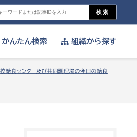
かんたん
検索
組織から
探す
目的を選択
校給食センター及び共同調理場の今日の給食
公営事業部
支援や給付を受けたい
消防
事業課
届け出や申請をしたい
証明書がほしい