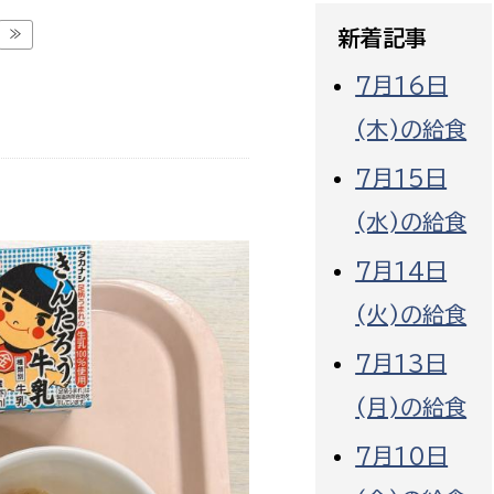
政策課
産業政策課
≫
新着記事
観光
若者支援課
観光課
7月16日
農政課
消防
(木)の給食
水産海浜課
病院
7月15日
(水)の給食
市議会
理者
市立総合医療センタ
7月14日
(火)の給食
患者サポートセンター
病院管理局：経営管理
7月13日
病院管理局：施設用度
(月)の給食
病院管理局：医事課
7月10日