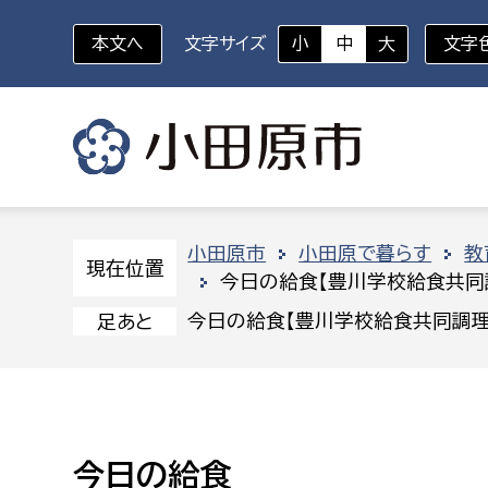
本文へ
文字サイズ
小
中
大
文字
いざというときに
対象者を選択
組織から探す
小田原市
小田原で暮らす
教
現在位置
今日の給食【豊川学校給食共同
部に属さない室
企画部
新生児・乳幼児
今日の給食【豊川学校給食共同調理
足あと
休日救急外来
防
秘書室
企画政
幼稚園児・保育園児
広報広聴室
財政課
コンプライアンス推進室
資産マ
小・中学生
今日の給食
デジタ