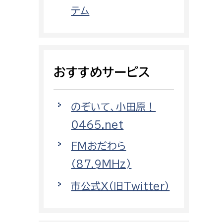
都市政策課
テム
都市計画課
地域交通課
建築指導課
おすすめサービス
開発審査課
のぞいて、小田原！
ー
消防
0465.net
消防総務課
FMおだわら
課
予防課
（87.9MHz)
課
警防計画課
市公式X（旧Twitter）
救急課
情報司令課