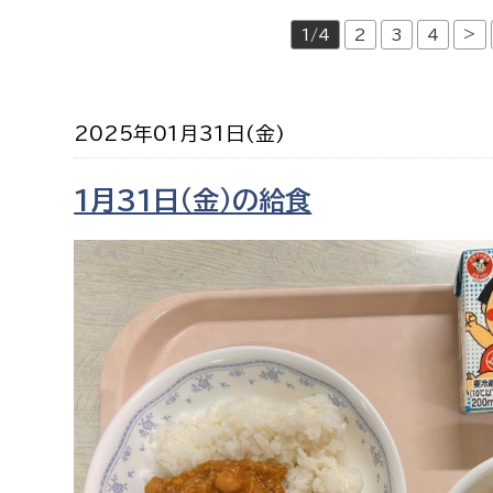
福祉政策課
子ども
>
1/4
2
3
4
求職者
生活援護課
子ども
高齢介護課
保育課
外国人
障がい福祉課
2025年01月31日(金)
保険課
ペット
1月31日（金）の給食
健康づくり課
建設部
会計管
建設政策課
出納室
国県事業推進課
土木管理課
道水路整備課
みどり公園課