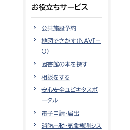
相談をしたい
お役立ちサービス
支払いをしたい
公共施設予約
働きたい
地図でさがす（NAVI－
環境部
O）
環境政策課
遊びたい
図書館の本を探す
ゼロカーボン推進課
小田原のことを知りたい
環境保護課
相談をする
環境事業センター
安心安全ユビキタスポ
イベント・講座などに参加したい
ータル
務所
まちづくりに関わりたい
電子申請・届出
都市部
消防出動・気象観測シス