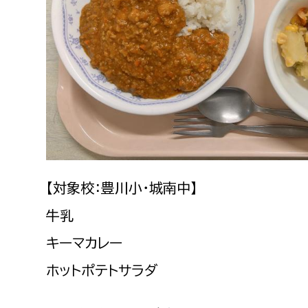
建築課
上下水道局
教育部
経営総務課
教育総
給排水業務課
保健給
水道整備課
教育指
【対象校：豊川小・城南中】
下水道整備課
牛乳
浄水管理課
キーマカレー
農業委員会事務局
議会局
ホットポテトサラダ
農業委員会事務局
議会総