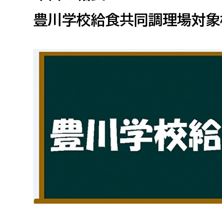
高校生・大学生など
豊川学校給食共同調理場対象
若者
妊産婦
市民部
防災部
地域政策課
防災対
高齢者
地域安全課
障がい者
人権・男女共同参画課
戸籍住民課
傷病者
事業者
福祉健康部
子ども
労働者