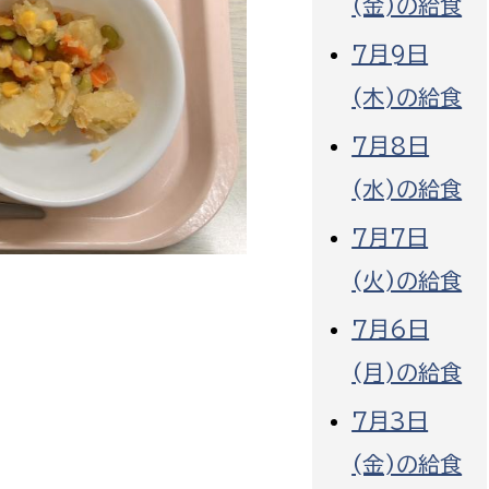
(金)の給食
7月9日
(木)の給食
7月8日
選挙管理委員会事務
(水)の給食
務課
選挙管理委員会事務
7月7日
食課
(火)の給食
導課
7月6日
(月)の給食
7月3日
(金)の給食
務課