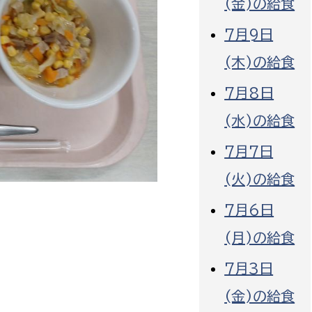
(金)の給食
7月9日
(木)の給食
7月8日
選挙管理委員会事務
(水)の給食
務課
選挙管理委員会事務
7月7日
食課
(火)の給食
導課
7月6日
(月)の給食
7月3日
(金)の給食
務課