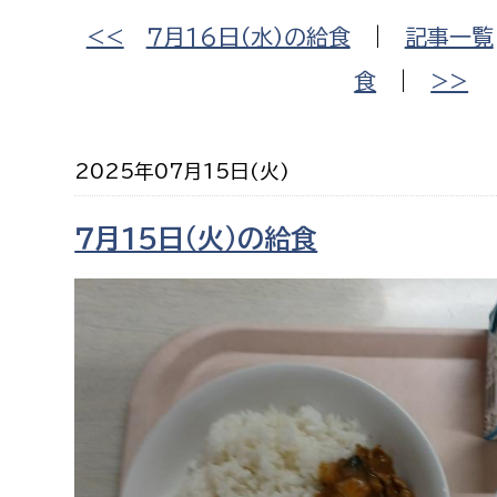
福祉政策課
子ども
<<
７月16日（水）の給食
|
記事一覧
求職者
生活援護課
子ども
食
|
>>
高齢介護課
保育課
外国人
障がい福祉課
2025年07月15日(火)
保険課
ペット
健康づくり課
７月15日（火）の給食
建設部
会計管
建設政策課
出納室
国県事業推進課
土木管理課
道水路整備課
みどり公園課