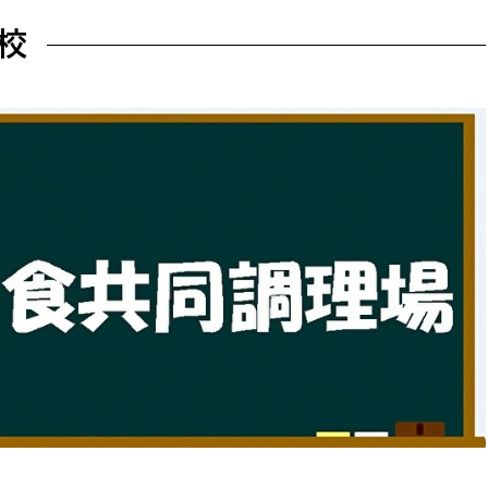
防災・安全
市税総務課
校
市民税課
福祉・健康
資産税課
環境・エネルギー
文化部
策課
文化政策課
地域経済
生涯学習課
都市基盤
文化財課
図書館
文化・生涯学習
スポーツ課
小田原城総合管理事
市民活動・地域づくり
若者部
経済部
行政経営