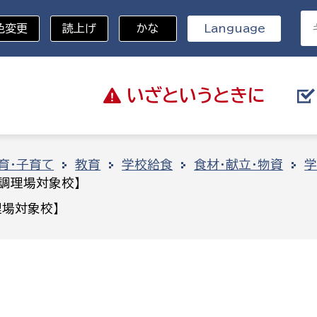
色変更
読上げ
かな
Language
いざと
いうときに
分野を選択
育・子育て
教育
学校給食
食材・献立・物資
学
調理場対象校】
総務部
戸籍
場対象校】
災・ハザードマップ
避難場所
策課
総務課
税
職員課
ネジメント課
財産管理課
教育・子育て
ル推進課
契約検査課