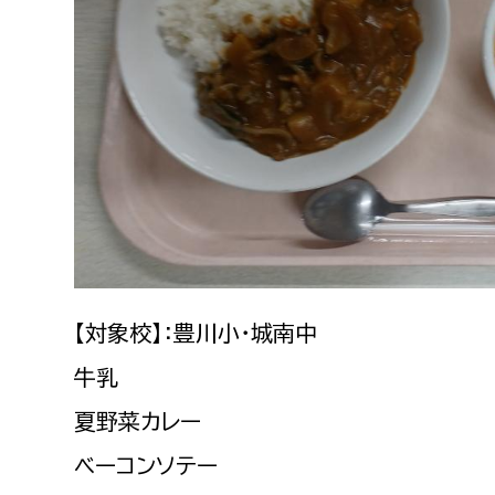
建築課
上下水道局
教育部
経営総務課
教育総
給排水業務課
保健給
水道整備課
教育指
下水道整備課
【対象校】：豊川小・城南中
浄水管理課
牛乳
農業委員会事務局
議会局
夏野菜カレー
ベーコンソテー
農業委員会事務局
議会総