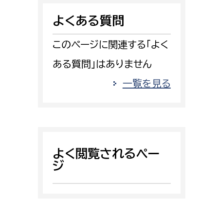
消防課
よくある質問
警防第1課
警防第2課
このページに関連する「よく
ある質問」はありません
局
監査事務局
一覧を見る
局
監査事務局
よく閲覧されるペー
ジ