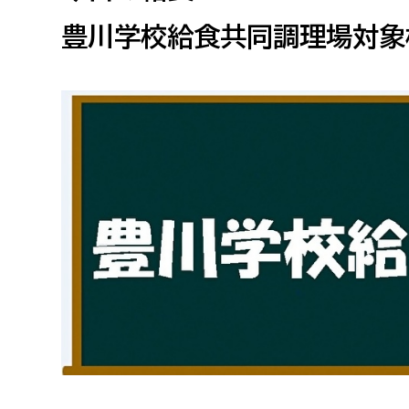
高校生・大学生など
豊川学校給食共同調理場対象
若者
妊産婦
市民部
防災部
地域政策課
防災対
高齢者
地域安全課
障がい者
人権・男女共同参画課
戸籍住民課
傷病者
事業者
福祉健康部
子ども
労働者