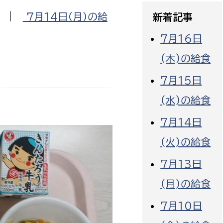
政策課
産業政策課
|
７月14日（月）の給
新着記事
観光
若者支援課
観光課
7月16日
農政課
消防
(木)の給食
水産海浜課
病院
7月15日
(水)の給食
市議会
理者
市立総合医療センタ
7月14日
(火)の給食
患者サポートセンター
病院管理局：経営管理
7月13日
病院管理局：施設用度
(月)の給食
病院管理局：医事課
7月10日