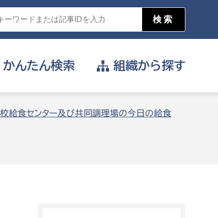
かんたん
検索
組織から
探す
目的を選択
校給食センター及び共同調理場の今日の給食
公営事業部
支援や給付を受けたい
消防
事業課
届け出や申請をしたい
証明書がほしい