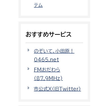
都市政策課
テム
都市計画課
地域交通課
建築指導課
おすすめサービス
開発審査課
のぞいて、小田原！
ー
消防
0465.net
消防総務課
FMおだわら
課
予防課
（87.9MHz)
課
警防計画課
市公式X（旧Twitter）
救急課
情報司令課