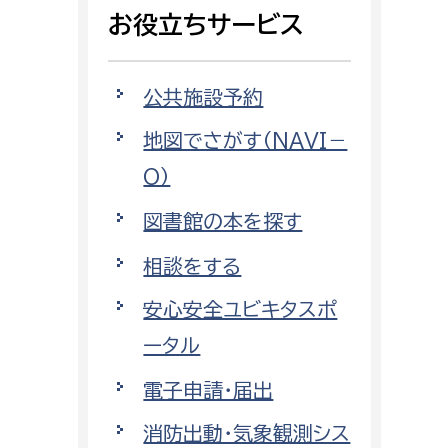
相談をしたい
お役立ちサービス
支払いをしたい
公共施設予約
働きたい
地図でさがす（NAVI－
環境部
O）
環境政策課
遊びたい
図書館の本を探す
ゼロカーボン推進課
小田原のことを知りたい
環境保護課
相談をする
環境事業センター
安心安全ユビキタスポ
イベント・講座などに参加したい
ータル
務所
まちづくりに関わりたい
電子申請・届出
都市部
消防出動・気象観測シス