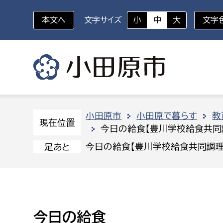
本文へ
文字サイズ
小
中
大
文字
いざというときに
対象者を選択
組織から探す
小田原市
小田原で暮らす
教
現在位置
今日の給食【豊川学校給食共同
部に属さない室
企画部
新生児・乳幼児
今日の給食【豊川学校給食共同調理
足あと
休日救急外来
防
秘書室
企画政
幼稚園児・保育園児
広報広聴室
財政課
コンプライアンス推進室
資産マ
小・中学生
今日の給食
デジタ