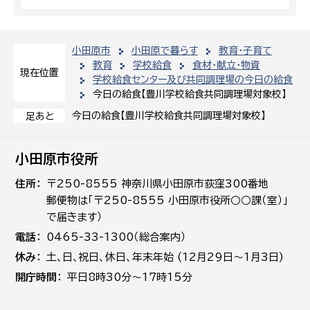
小田原市
小田原で暮らす
教育・子育て
教育
学校給食
食材・献立・物資
現在位置
学校給食センター及び共同調理場の今日の給食
今日の給食【豊川学校給食共同調理場対象校】
今日の給食【豊川学校給食共同調理場対象校】
足あと
小田原市役所
住所
〒250-8555 神奈川県小田原市荻窪300番地
郵便物は「〒250-8555 小田原市役所○○課（室）」
で届きます）
電話
0465-33-1300（総合案内）
休み
土､日､祝日、休日、年末年始 (12月29日～1月3日)
開庁時間
平日8時30分～17時15分