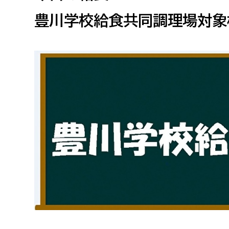
高校生・大学生など
豊川学校給食共同調理場対象
若者
妊産婦
市民部
防災部
地域政策課
防災対
高齢者
地域安全課
障がい者
人権・男女共同参画課
戸籍住民課
傷病者
事業者
福祉健康部
子ども
労働者