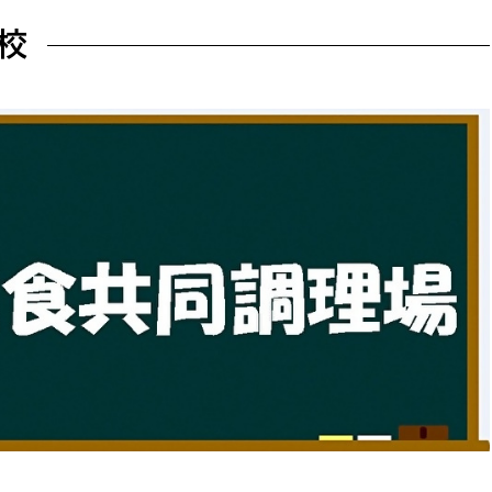
防災・安全
市税総務課
校
市民税課
福祉・健康
資産税課
環境・エネルギー
文化部
策課
文化政策課
地域経済
生涯学習課
都市基盤
文化財課
図書館
文化・生涯学習
スポーツ課
小田原城総合管理事
市民活動・地域づくり
若者部
経済部
行政経営