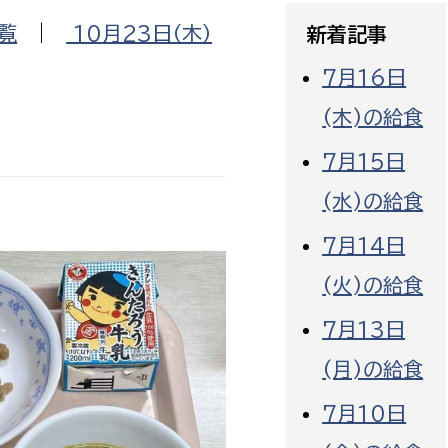
政策課
産業政策課
覧
|
10月23日（木）
新着記事
観光
若者支援課
観光課
7月16日
農政課
消防
(木)の給食
水産海浜課
病院
7月15日
(水)の給食
市議会
理者
市立総合医療センタ
7月14日
(火)の給食
患者サポートセンター
病院管理局：経営管理
7月13日
病院管理局：施設用度
(月)の給食
病院管理局：医事課
7月10日