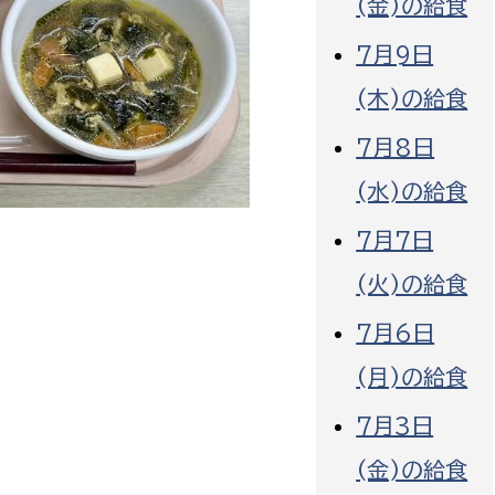
(金)の給食
7月9日
(木)の給食
7月8日
選挙管理委員会事務
(水)の給食
務課
選挙管理委員会事務
7月7日
食課
(火)の給食
導課
7月6日
(月)の給食
7月3日
(金)の給食
務課