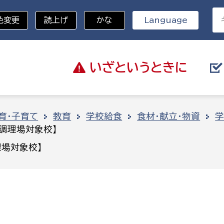
色変更
読上げ
かな
Language
いざと
いうときに
分野を選択
育・子育て
教育
学校給食
食材・献立・物資
学
調理場対象校】
総務部
戸籍
場対象校】
災・ハザードマップ
避難場所
策課
総務課
税
職員課
ネジメント課
財産管理課
教育・子育て
ル推進課
契約検査課