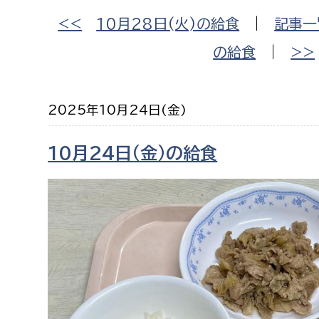
福祉政策課
子ども
<<
10月28日(火)の給食
|
記事一
求職者
生活援護課
子ども
の給食
|
>>
高齢介護課
保育課
外国人
障がい福祉課
2025年10月24日(金)
保険課
ペット
健康づくり課
10月24日（金）の給食
建設部
会計管
建設政策課
出納室
国県事業推進課
土木管理課
道水路整備課
みどり公園課