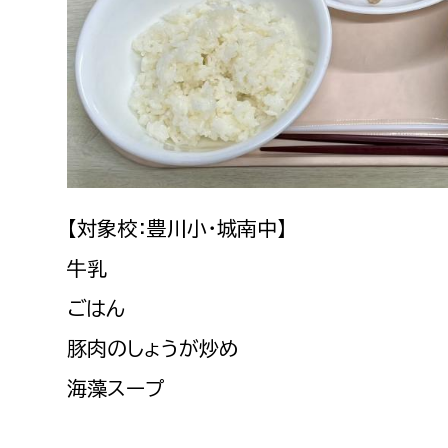
建築課
上下水道局
教育部
経営総務課
教育総
給排水業務課
保健給
【対象校：豊川小・城南中】
水道整備課
教育指
牛乳
下水道整備課
ごはん
浄水管理課
豚肉のしょうが炒め
農業委員会事務局
議会局
海藻スープ
農業委員会事務局
議会総