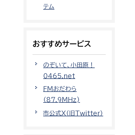
都市政策課
テム
都市計画課
地域交通課
建築指導課
おすすめサービス
開発審査課
のぞいて、小田原！
ー
消防
0465.net
消防総務課
FMおだわら
課
予防課
（87.9MHz)
課
警防計画課
市公式X（旧Twitter）
救急課
情報司令課