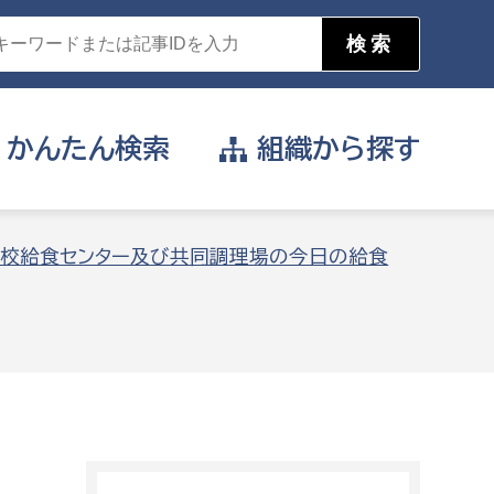
かんたん
検索
組織から
探す
目的を選択
校給食センター及び共同調理場の今日の給食
公営事業部
支援や給付を受けたい
消防
事業課
届け出や申請をしたい
証明書がほしい