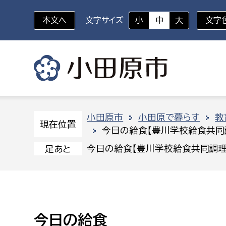
本文へ
文字サイズ
小
中
大
文字
いざというときに
対象者を選択
組織から探す
小田原市
小田原で暮らす
教
現在位置
今日の給食【豊川学校給食共同
部に属さない室
企画部
新生児・乳幼児
今日の給食【豊川学校給食共同調理
足あと
休日救急外来
防
秘書室
企画政
幼稚園児・保育園児
広報広聴室
財政課
コンプライアンス推進室
資産マ
小・中学生
今日の給食
デジタ