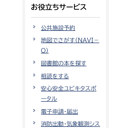
相談をしたい
お役立ちサービス
支払いをしたい
公共施設予約
働きたい
地図でさがす（NAVI－
環境部
O）
環境政策課
遊びたい
図書館の本を探す
ゼロカーボン推進課
小田原のことを知りたい
環境保護課
相談をする
環境事業センター
安心安全ユビキタスポ
イベント・講座などに参加したい
ータル
務所
まちづくりに関わりたい
電子申請・届出
都市部
消防出動・気象観測シス