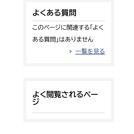
消防課
よくある質問
警防第1課
警防第2課
このページに関連する「よく
ある質問」はありません
局
監査事務局
一覧を見る
局
監査事務局
よく閲覧されるペー
ジ