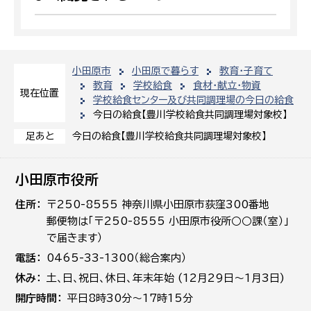
小田原市
小田原で暮らす
教育・子育て
教育
学校給食
食材・献立・物資
現在位置
学校給食センター及び共同調理場の今日の給食
今日の給食【豊川学校給食共同調理場対象校】
今日の給食【豊川学校給食共同調理場対象校】
足あと
小田原市役所
住所
〒250-8555 神奈川県小田原市荻窪300番地
郵便物は「〒250-8555 小田原市役所○○課（室）」
で届きます）
電話
0465-33-1300（総合案内）
休み
土､日､祝日、休日、年末年始 (12月29日～1月3日)
開庁時間
平日8時30分～17時15分