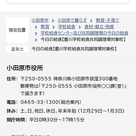
小田原市
小田原で暮らす
教育・子育て
教育
学校給食
食材・献立・物資
現在位置
学校給食センター及び共同調理場の今日の給食
今日の給食【豊川学校給食共同調理場対象校】
今日の給食【豊川学校給食共同調理場対象校】
足あと
小田原市役所
住所
〒250-8555 神奈川県小田原市荻窪300番地
郵便物は「〒250-8555 小田原市役所○○課（室）」
で届きます）
電話
0465-33-1300（総合案内）
休み
土､日､祝日、休日、年末年始 (12月29日～1月3日)
開庁時間
平日8時30分～17時15分